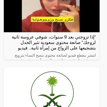
“إذا تزوجتي بعد 9 سنوات، شوفي عروسة ثانية
لزوجك” صانعة محتوى سعودية تثير الجدل
بتشجيعها على الزواج من إمرأة ثانية.. فيديو
انتشر مقطع فيديو لصانعة محتوى تنصح النساء بتزويج
زوجها بامرأة ثانية، ما أثار جدلاً واسعاً. وفي المقطع، تقول
الصانعة: “إذا تزوجتي بعد 9 سنوات، شوفي عروسة ثانية