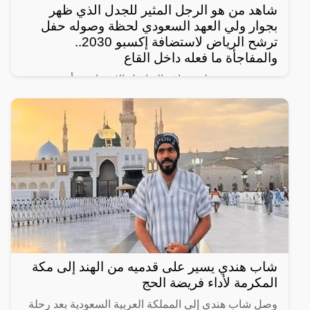
شاهد من هو الرجل المثير للجدل الذي ظهر
بجوار ولي العهد السعودي لحظة وصوله حفل
ترشح الرياض لاستضافة إكسبو 2030..
والمفاجأة ما فعله داخل القاع
رصد مغردون على مواقع التواصل الإجتماعي، أحدث
ظهور للرجل المجهول ذو النظرات الحادة الذي يقف دوماً
بالقرب من ولي العهد السعودي الأمير محمد بن سلمان
ويرافقه في
شاب هندي يسير على قدميه من الهند إلى مكة
المكرمة لأداء فريضة الحج
وصل شاب هندي إلى المملكة العربية السعودية بعد رحلة