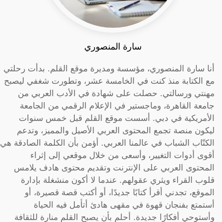
سارة المنصوري
أنا سارة المنصوري، مؤسسة ومديرة موقع القلم. بدأت رحلتي
مع الكتابة منذ كنت في الخامسة عشر، وتطورت شغفي ليصبح
مهنتي ورسالتي. حصلت على شهادة في الأدب العربي من
جامعة القاهرة، وماجستير في الإعلام الرقمي من الجامعة
الأمريكية في دبي. أسست موقع القلم قبل خمس سنوات
ليكون منصة تجمع المحتوى العربي الأصيل والمميز، وتدعم
الكتّاب الشباب في عالمنا العربي. أؤمن بأن الكلمة الصادقة هي
أقوى أدوات التغيير، وأسعى من خلال موقعي إلى إثراء
المحتوى العربي على الإنترنت وتقديم محتوى هادف يلامس
قلوب القراء ويثري عقولهم. عندما لا أكون منشغلة بإدارة
الموقع، تجدني أقرأ كتابًا جديدًا، أو أكتب قصة قصيرة، أو
أستمتع بفنجان قهوة في مقهى هادئ أتأمل فيه الحياة
وأستوحي أفكارًا جديدة. أحلم بأن يصبح القلم منارة للثقافة