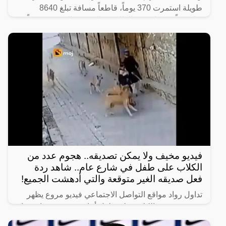
طويلة استمرت 370 يوماً، قاطعاً مسافة تبلغ 8640
كيلومتراً من ولاية كيرالا الهندية إلى مكة المكرّمة سيراً
على
فيديو مخيف ولا يمكن تصديقه.. هجوم عدد من
الكلاب على طفل في شارع عام.. شاهد ردة
فعل صديقه الغير متوقعة والتي أدهشت الجميع!
تداول رواد مواقع التواصل الاجتماعي فيديو مروع يظهر
هجوم عدد من الكلاب على طفل أثناء سيره في شارع عام
برفقة صديقه.