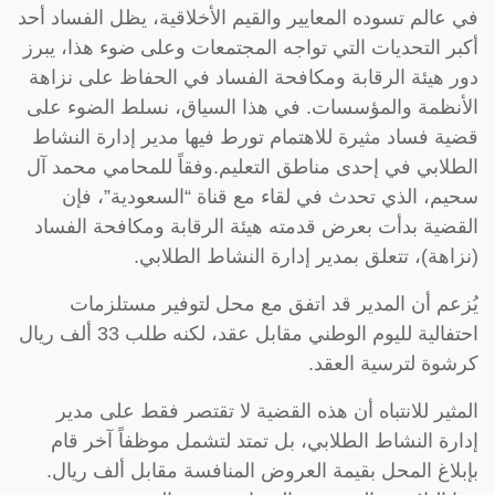
في عالم تسوده المعايير والقيم الأخلاقية، يظل الفساد أحد
أكبر التحديات التي تواجه المجتمعات وعلى ضوء هذا، يبرز
دور هيئة الرقابة ومكافحة الفساد في الحفاظ على نزاهة
الأنظمة والمؤسسات. في هذا السياق، نسلط الضوء على
قضية فساد مثيرة للاهتمام تورط فيها مدير إدارة النشاط
الطلابي في إحدى مناطق التعليم.وفقاً للمحامي محمد آل
سحيم، الذي تحدث في لقاء مع قناة “السعودية”، فإن
القضية بدأت بعرض قدمته هيئة الرقابة ومكافحة الفساد
(نزاهة)، تتعلق بمدير إدارة النشاط الطلابي.
يُزعم أن المدير قد اتفق مع محل لتوفير مستلزمات
احتفالية لليوم الوطني مقابل عقد، لكنه طلب 33 ألف ريال
كرشوة لترسية العقد.
المثير للانتباه أن هذه القضية لا تقتصر فقط على مدير
إدارة النشاط الطلابي، بل تمتد لتشمل موظفاً آخر قام
بإبلاغ المحل بقيمة العروض المنافسة مقابل ألف ريال.