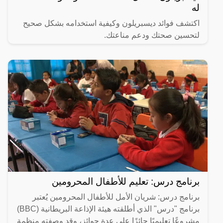
له
اكتشف فوائد ديسبريلون وكيفية استخدامه بشكل صحيح
لتحسين صحتك ودعم مناعتك.
برنامج درس: تعليم للأطفال المحرومين
برنامج درس: شريان الأمل للأطفال المحرومين يُعتبر
برنامج "درس" الذي أطلقته هيئة الإذاعة البريطانية (BBC)
مشروعًا تعليميًا حائزًا على عدة جوائز، وقد وصفته منظمة