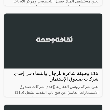
يعلن مستشفى الملك فيصل التخصصي ومركز الأبحاث
عن توفر وظائف إدارية متعددة في أقسام وأجنحة
المستشفى بالرياض للرجال والنساء حملة كافة المؤهلات
(الثانوية العامة،
115 وظيفة شاغرة للرجال والنساء في إحدى
شركات صندوق الإستثمار
تعلن شركة روشن العقارية (إحدى شركات صندوق
الاستثمارات العامة) عن فتح باب التقديم لشغل (115)
وظيفة للرجال والنساء حملة (الثانوية، الدبلوم،
البكالوريوس) في