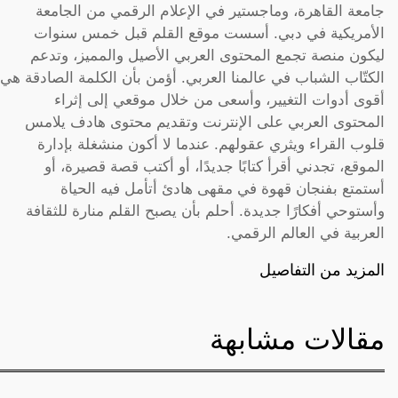
جامعة القاهرة، وماجستير في الإعلام الرقمي من الجامعة
الأمريكية في دبي. أسست موقع القلم قبل خمس سنوات
ليكون منصة تجمع المحتوى العربي الأصيل والمميز، وتدعم
الكتّاب الشباب في عالمنا العربي. أؤمن بأن الكلمة الصادقة هي
أقوى أدوات التغيير، وأسعى من خلال موقعي إلى إثراء
المحتوى العربي على الإنترنت وتقديم محتوى هادف يلامس
قلوب القراء ويثري عقولهم. عندما لا أكون منشغلة بإدارة
الموقع، تجدني أقرأ كتابًا جديدًا، أو أكتب قصة قصيرة، أو
أستمتع بفنجان قهوة في مقهى هادئ أتأمل فيه الحياة
وأستوحي أفكارًا جديدة. أحلم بأن يصبح القلم منارة للثقافة
العربية في العالم الرقمي.
المزيد من التفاصيل
مقالات مشابهة