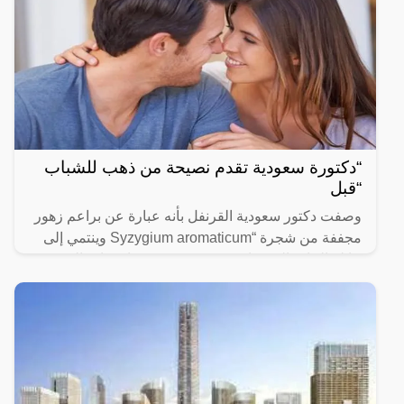
“دكتورة سعودية تقدم نصيحة من ذهب للشباب
“قبل
وصفت دكتور سعودية القرنفل بأنه عبارة عن براعم زهور
مجففة من شجرة “Syzygium aromaticum وينتمي إلى
عائلة النبات المسماة “yrtaceae”، وهو نبات دائم الخضرة
ينمو في