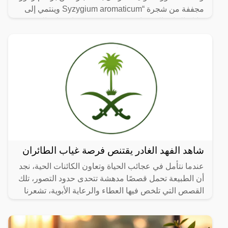
مجففة من شجرة “Syzygium aromaticum وينتمي إلى
عائلة النبات المسماة “yrtaceae”، وهو نبات دائم الخضرة
ينمو في
شاهد الفهد الغادر يقتنص فرصة غياب الطائران
عندما نتأمل في عجائب الحياة وتعاون الكائنات الحية، نجد
أن الطبيعة تحمل قصصًا مدهشة تتحدى حدود التصور، تلك
القصص التي تلخص فيها العطاء والرعاية الأبوية، تشعرنا