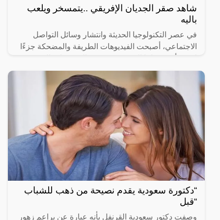
شاهد صقر الجديان الإفريقي ..يتمسخر ويلعب
باليه
في عصر التكنولوجيا الحديثة وانتشار وسائل التواصل
الاجتماعي، أصبحت الفيديوهات الطريفة والمضحكة جزءًا
لا يتجزأ من حياتنا اليومية، ومن بين الفيديوهات التي
انتشرت
“دكتورة سعودية يقدم نصيحة من ذهب للشباب
“قبل
وصفت دكتور سعودية القرنفل بأنه عبارة عن براعم زهور