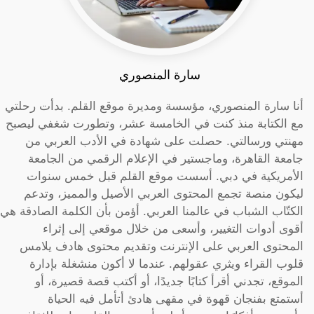
سارة المنصوري
أنا سارة المنصوري، مؤسسة ومديرة موقع القلم. بدأت رحلتي
مع الكتابة منذ كنت في الخامسة عشر، وتطورت شغفي ليصبح
مهنتي ورسالتي. حصلت على شهادة في الأدب العربي من
جامعة القاهرة، وماجستير في الإعلام الرقمي من الجامعة
الأمريكية في دبي. أسست موقع القلم قبل خمس سنوات
ليكون منصة تجمع المحتوى العربي الأصيل والمميز، وتدعم
الكتّاب الشباب في عالمنا العربي. أؤمن بأن الكلمة الصادقة هي
أقوى أدوات التغيير، وأسعى من خلال موقعي إلى إثراء
المحتوى العربي على الإنترنت وتقديم محتوى هادف يلامس
قلوب القراء ويثري عقولهم. عندما لا أكون منشغلة بإدارة
الموقع، تجدني أقرأ كتابًا جديدًا، أو أكتب قصة قصيرة، أو
أستمتع بفنجان قهوة في مقهى هادئ أتأمل فيه الحياة