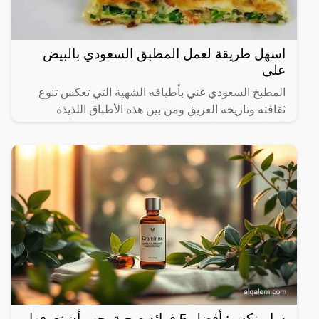
اسهل طريقة لعمل المطبق السعودي بالبيض
على
المطبخ السعودي غني بأطباقه الشهية التي تعكس تنوع
ثقافته وتاريخه العريق ومن بين هذه الأطباق اللذيذة
المطبق، وهو عبارة عن عجينة رقيقة محشوة بالبيض
واللحم المفروم
درامينكس: أفضل 5 فوائد صحية يجب أن تعرفها