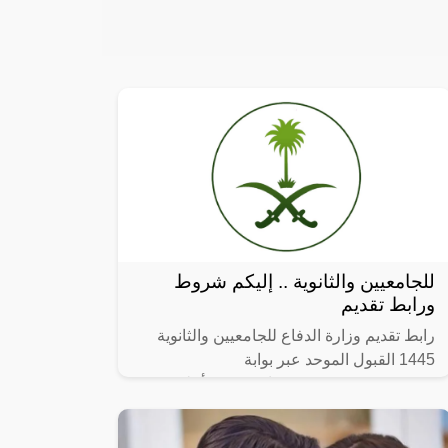
للجامعيين والثانوية .. إليكم شروط
ورابط تقديم
رابط تقديم وزارة الدفاع للجامعيين والثانوية
1445 القبول الموحد عبر بوابة
afca.mod.gov.sa ، في بيان رسمي أعلنت
وزارة الدفاع بالمملكة العربية السعودية متمثلة