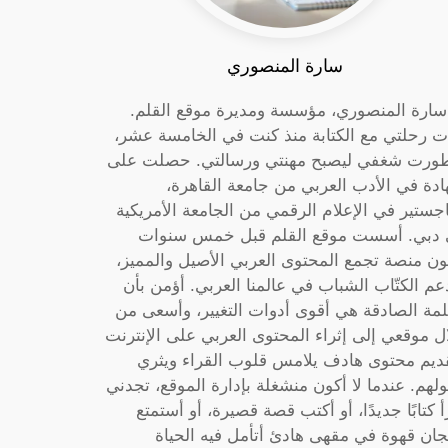
سارة المنصوري
 سارة المنصوري، مؤسسة ومديرة موقع القلم.
ت رحلتي مع الكتابة منذ كنت في الخامسة عشر،
ورت شغفي ليصبح مهنتي ورسالتي. حصلت على
دة في الأدب العربي من جامعة القاهرة،
جستير في الإعلام الرقمي من الجامعة الأمريكية
دبي. أسست موقع القلم قبل خمس سنوات
ون منصة تجمع المحتوى العربي الأصيل والمميز،
عم الكتّاب الشباب في عالمنا العربي. أؤمن بأن
لمة الصادقة هي أقوى أدوات التغيير، وأسعى من
ل موقعي إلى إثراء المحتوى العربي على الإنترنت
ديم محتوى هادف يلامس قلوب القراء ويثري
لهم. عندما لا أكون منشغلة بإدارة الموقع، تجدني
أ كتابًا جديدًا، أو أكتب قصة قصيرة، أو أستمتع
جان قهوة في مقهى هادئ أتأمل فيه الحياة