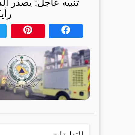
تنبيه عاجل: يصدر الد
رأي
التعليقات