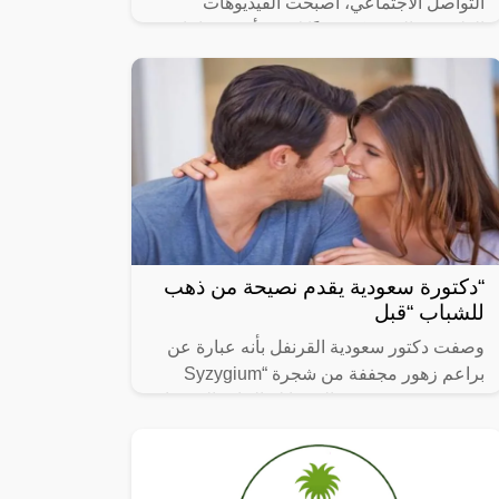
التواصل الاجتماعي، أصبحت الفيديوهات
الطريفة والمضحكة جزءًا لا يتجزأ من حياتنا
اليومية، ومن بين الفيديوهات التي انتشرت
“دكتورة سعودية يقدم نصيحة من ذهب
للشباب “قبل
وصفت دكتور سعودية القرنفل بأنه عبارة عن
براعم زهور مجففة من شجرة “Syzygium
aromaticum وينتمي إلى عائلة النبات المسماة
“yrtaceae”، وهو نبات دائم الخضرة ينمو في