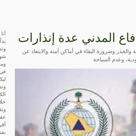
أنا
فاع المدني عدة إنذارات
بدأ
وتط
 والحذر وضرورة البقاء في أماكن آمنة والابتعاد عن
شها
ودية، وعدم السباحة
وما
في 
ليك
وتد
الك
خلا
وتق
عقو
أقر
بفن