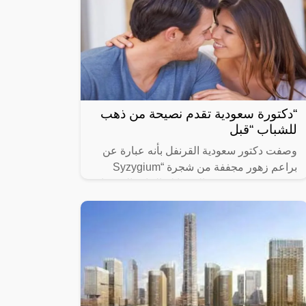
“دكتورة سعودية تقدم نصيحة من ذهب
للشباب “قبل
وصفت دكتور سعودية القرنفل بأنه عبارة عن
براعم زهور مجففة من شجرة “Syzygium
aromaticum وينتمي إلى عائلة النبات المسماة
“yrtaceae”، وهو نبات دائم الخضرة ينمو في