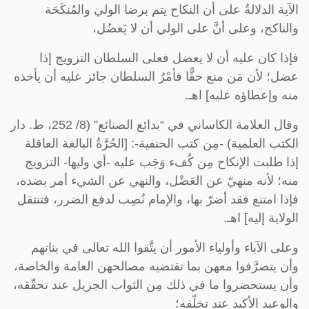
الآية الدلالةُ على أن النكاح يتم برضا الولي والمُنكَحَة
والناكح، وعلى أنَّ على الولي أن لا يَعضُل،
فإذا كان عليه أن لا يعضل فعلى السلطان التزويج إذا
عضل؛ لأن مَن منع حقًّا فأمْرُ السلطان جائز عليه أن يأخذه
منه وإعطاؤه عليه] اهـ.
وقال العلامة الكاساني في “بدائع الصنائع” (8/ 252، ط. دار
الكتب العلمية) -مِن كتب الحنفية-: [الحُرَّةُ البالغة العاقلة
إذا طلبت الإنكاح مِن كُفء وَجَب عليه -أي وليها- التزويج
منه؛ لأنه منهيّ عن العَضْل، والنهي عن الشيء أمر بضده،
فإذا امتنع فقد أضرّ بها، والإمام نُصِب لدفع الضرر، فتنتقل
الولاية إليه] اهـ.
وعلى الآباء وأولياء الأمور أن يتَّقوا الله تعالى في بناتهم
وأن يتصرَّفوا معهن بما تقتضيه مصالحهن العامة والخاصة،
وأن يستحضروا ما في ذلك مِن الثواب الجزيل عند تحقّقه،
والوعيد الأكيد عند تخلّفه؛