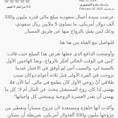
May 12, 2024
بواسطة
سارة المنصوري
.
0
5
من اصل
0
تقييم.
تم تعديله
February 26, 2025
عرضت سيدة أعمال سعودية مبلغ مالي قدره مليون و330
ألف دولار أمريكي، ما يساوي 5 ملايين ريال سعودي،
وذلك لمن يقبل بالزواج منها عن طريق المسيار.
للتواصل مع الفتاة من هنا هنا
وأوضحت الدافع الذي جعلها تعرض هذا المبلغ حيث قالت:
“إنني في الوقت الحالي أفكر بالزواج، ويعدّ الهاجس الأول
بالنسبة لي، والسبب أنني لم أوفق في الاختيار عندما
تزوجت في المرة الأولى قبل ثلاثة أعوام،دوكان سبب
طلاقي أنّ زوجي الأول كان يطمع في مالي. أما الآن فلا
يهمني إذا كان زوج المستقبل يبحث عن المال أم لا؛ كل ما
يهمني أن يقدر العشرة الزوجية ويمنحني كل واجباتها”.
وأكدت أنها جاهزة ومستعدة لأن تتزوج مسياراً وتعطي من
يتزوجها مليون و330 ألفدولار أمريكي، شريطة أن يسكن