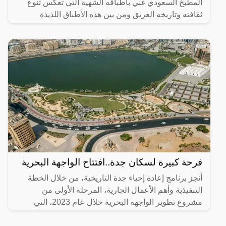
المطبخ السعودي غني بأطباقه الشهية التي تعكس تنوع
ثقافته وتاريخه العريق ومن بين هذه الأطباق اللذيذة
المطبق، وهو عبارة عن عجينة رقيقة محشوة بالبيض
واللحم المفروم
فرحة كبيرة لسكان جدة..افتتاح الواجهة البحرية
أنجز برنامج إعادة إحياء جدة التاريخية، من خلال الخطة
التنفيذية وأهم الأعمال الجارية، المرحلة الأولى من
مشروع تطوير الواجهة البحرية خلال عام 2023، التي
تضمنت