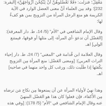
مَعْقِلٌ؛ فنزلت: ﴿فَلَا تَعْضُلُوهُنَّ أَنْ يَنْكِحْنَ أَزْوَاجَهُنَّ﴾ [البقرة:
232]؛ وقد بين العلماء أنَّ معنى العضل الوارد في الآية
الكريمة هو منع الرجل المرأة من التزويج بمن هو كفءٌ
لها؛
وقال الإمام الشافعي في “الأم” (5/ 14، ط. دار المعرفة):
[العَضْل أن تدعوَ -أي المرأة- إلى مثلها أو فوقها، فيمتنع
الولي] اهـ.
وقال العلامة ابن قُدامة في “المغني” (7/ 24، ط. دار إحياء
التراث العربي): [ومعنى العَضْل: منع المرأة مِن التزويج
بكُفئها إذا طَلَبت ذلك، ورغب كل واحد منهما في صاحبه]
اهـ.
وهذا نهيٌ لأولياء المرأة عن أن يمنعوها مِن نكاح مَن ترضاه
مِن الأَكفاء، فإن فعلوا كان هذا هو العَضْل المنهيّ
عنه.وقال الإمام الشافعي في “الأم” (5/ 178): [وفي هذه