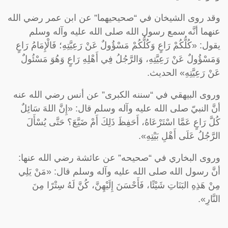
وقد روى الشيخان في “صحيحيهما” عن ابن عمر رضي الله
عنهما أنَّه سمع رسول الله صلى الله عليه وآله وسلم
يقول: «كُلُّكُمْ رَاعٍ وَكُلُّكُمْ مَسْؤُولٌ عَنْ رَعِيَّتِهِ؛ فَالْإِمَامُ رَاعٍ
وَمَسْؤُولٌ عَنْ رَعِيَّتِهِ، وَالرَّجُلُ فِي أَهْلِهِ رَاعٍ وَهُوَ مَسْئُولٌ
عَنْ رَعِيَّتِهِ» الحديث.
وروى البيهقي في “سننه الكبرى” عن أنس رضي الله عنه
أنَّ النبيّ صلى الله عليه وآله وسلم قال: «إِنَّ اللهَ سَائِلٌ
كُلَّ رَاعٍ عَمَّا اسْتَرْعَاهُ، أَحَفِظَ ذَلِكَ أَمْ ضَيَّعَ؟ حَتَّى يُسْأَلَ
الرَّجُلُ عَلَى أَهْلِ بَيْتِهِ».
وروى البخاري في “صحيحه” عن عائشة رضي الله عنها:
أنَّ رسول الله صلى الله عليه وآله وسلم قال: «مَنْ يَلِي
مِنْ هَذِهِ البَنَاتِ شَيْئًا، فَأَحْسَنَ إِلَيْهِنَّ، كُنَّ لَهُ سِتْرًا مِنَ
النَّارِ».