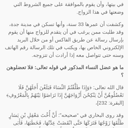
في بيتها، وأن يقوم بالموافقة على جميع الشروط التي
وضعتها في هذا الزواج.
وكشفت أن عمرها 33 سنة، وأنها تسكن في مدينة جدة،
وقد طلبت ممن يرغب في أن يتقدم للزواج منها أن يقوم
بإرسال رسالة عن طريق الفاكس أو من خلال البريد
الإلكتروني الخاص بها، ويكتب في تلك الرسالة رقم الهاتف
وسنه حتى تتواصل معه إذا أرادت أن تتزوجه.
ما هو عضل النساء المذكور في قوله تعالى: فلا تعضلوهن
؟
قال الله تعالى: ﴿وَإِذَا طَلَّقْتُمُ النِّسَاءَ فَبَلَغْنَ أَجَلَهُنَّ فَلَا
تَعْضُلُوهُنَّ أَنْ يَنْكِحْنَ أَزْوَاجَهُنَّ إِذَا تَرَاضَوْا بَيْنَهُمْ بِالْمَعْرُوفِ﴾
[البقرة: 232]،
وقد روى البخاري في “صحيحه”: أَنَّ أُخْتَ مَعْقِلِ بْنِ يَسَارٍ
طَلَّقَهَا زَوْجُهَا فَتَرَكَهَا حَتَّى انْقَضَتْ عِدَّتُهَا، فَخَطَبَهَا، فَأَبَى