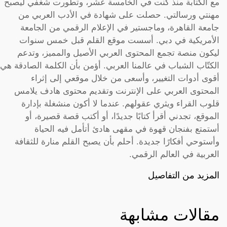
مع الكتابة منذ كنت في الخامسة عشر، وتطورت شغفي ليصبح
مهنتي ورسالتي. حصلت على شهادة في الأدب العربي من
جامعة القاهرة، وماجستير في الإعلام الرقمي من الجامعة
الأمريكية في دبي. أسست موقع القلم قبل خمس سنوات
ليكون منصة تجمع المحتوى العربي الأصيل والمميز، وتدعم
الكتّاب الشباب في عالمنا العربي. أؤمن بأن الكلمة الصادقة هي
أقوى أدوات التغيير، وأسعى من خلال موقعي إلى إثراء
المحتوى العربي على الإنترنت وتقديم محتوى هادف يلامس
قلوب القراء ويثري عقولهم. عندما لا أكون منشغلة بإدارة
الموقع، تجدني أقرأ كتابًا جديدًا، أو أكتب قصة قصيرة، أو
أستمتع بفنجان قهوة في مقهى هادئ أتأمل فيه الحياة
وأستوحي أفكارًا جديدة. أحلم بأن يصبح القلم منارة للثقافة
العربية في العالم الرقمي.
المزيد من التفاصيل
مقالات مشابهة