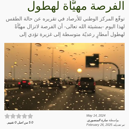
الفرصة مهيَّأة لهطول
توقّع المركز الوطني للأرصاد في تقريره عن حالة الطقس
لهذا اليوم -بمشيئة الله تعالى- أن الفرصة لاتزال مهيَّأةً
لهطول أمطارٍ رعديّة متوسطة إلى غزيرة تؤدي إلى
May 14, 2024
بواسطة
سارة المنصوري
.
0
5
من اصل
0
تقييم.
تم تعديله
February 26, 2025