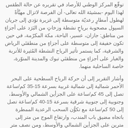
توقّع المركز الوطني للأرصاد في تقريره عن حالة الطقس
لهذا اليوم -بمشيئة الله تعالى- أن الفرصة لاتزال مهيَّأةً
لهطول أمطارٍ رعديّة متوسطة إلى غزيرة تؤدي إلى جريان
السيول مصحوبة برياحٍ نشطة وزخاتٍ من البَرَد على أجزاءٍ
من مناطق: جازان، عسير، الباحة، مكة المكرّمة، في حين
تكون خفيفة إلى متوسطة على أجزاءٍ من منطقتَي الرياض
والشرقية، كما يستمر تأثير الرياح النشطة المُثيرة للأتربة
والغبار على أجزاءٍ من منطقتَي تبوك والمدينة المنوّرة،
خاصة الساحلية منهما.
وأشار التقرير إلى أن حركة الرياح السطحية على البحر
الأحمر شمالية إلى شمالية غربية بسرعة 15-35 كم/ساعة
تصل إلى 45 كم/ساعة على الجزأين الشمالي والأوسط،
وجنوبية إلى جنوبية شرقية بسرعة 15-40 كم/ساعة تصل
إلى 50 كم/ساعة مع تكوُّن السحب الرعدية الممطرة
باتجاه مضيق باب المندب، وارتفاع الموج من متر إلى
مترين على الجزأين الشمالي والأوسط، ومن نصف متر