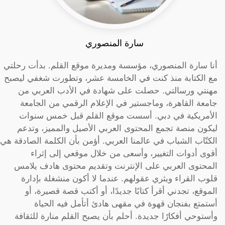
سارة المنصوري
أنا سارة المنصوري، مؤسسة ومديرة موقع القلم. بدأت رحلتي
مع الكتابة منذ كنت في الخامسة عشر، وتطورت شغفي ليصبح
مهنتي ورسالتي. حصلت على شهادة في الأدب العربي من
جامعة القاهرة، وماجستير في الإعلام الرقمي من الجامعة
الأمريكية في دبي. أسست موقع القلم قبل خمس سنوات
ليكون منصة تجمع المحتوى العربي الأصيل والمميز، وتدعم
الكتّاب الشباب في عالمنا العربي. أؤمن بأن الكلمة الصادقة هي
أقوى أدوات التغيير، وأسعى من خلال موقعي إلى إثراء
المحتوى العربي على الإنترنت وتقديم محتوى هادف يلامس
قلوب القراء ويثري عقولهم. عندما لا أكون منشغلة بإدارة
الموقع، تجدني أقرأ كتابًا جديدًا، أو أكتب قصة قصيرة، أو
أستمتع بفنجان قهوة في مقهى هادئ أتأمل فيه الحياة
وأستوحي أفكارًا جديدة. أحلم بأن يصبح القلم منارة للثقافة