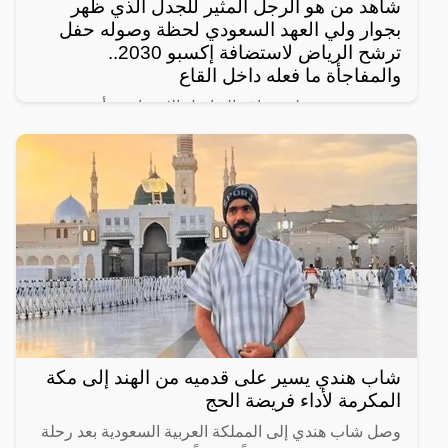
شاهد من هو الرجل المثير للجدل الذي ظهر
بجوار ولي العهد السعودي لحظة وصوله حفل
ترشح الرياض لاستضافة إكسبو 2030..
والمفاجأة ما فعله داخل القاع
رصد مغردون على مواقع التواصل الإجتماعي، أحدث
ظهور للرجل المجهول ذو النظرات الحادة الذي يقف دوماً
بالقرب من ولي العهد السعودي الأمير محمد بن سلمان
ويرافقه في
شاب هندي يسير على قدميه من الهند إلى مكة
المكرمة لأداء فريضة الحج
وصل شاب هندي إلى المملكة العربية السعودية بعد رحلة