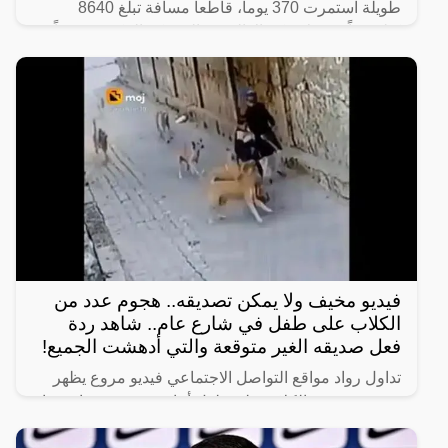
طويلة استمرت 370 يوماً، قاطعاً مسافة تبلغ 8640
كيلومتراً من ولاية كيرالا الهندية إلى مكة المكرّمة سيراً
على
فيديو مخيف ولا يمكن تصديقه.. هجوم عدد من
الكلاب على طفل في شارع عام.. شاهد ردة
فعل صديقه الغير متوقعة والتي أدهشت الجميع!
تداول رواد مواقع التواصل الاجتماعي فيديو مروع يظهر
هجوم عدد من الكلاب على طفل أثناء سيره في شارع عام
برفقة صديقه.