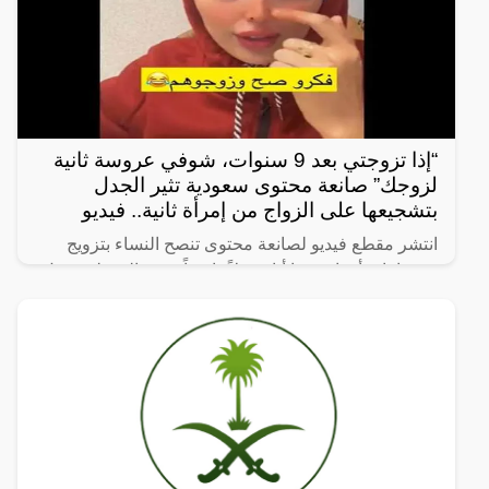
“إذا تزوجتي بعد 9 سنوات، شوفي عروسة ثانية
لزوجك” صانعة محتوى سعودية تثير الجدل
بتشجيعها على الزواج من إمرأة ثانية.. فيديو
انتشر مقطع فيديو لصانعة محتوى تنصح النساء بتزويج
زوجها بامرأة ثانية، ما أثار جدلاً واسعاً. وفي المقطع، تقول
الصانعة: “إذا تزوجتي بعد 9 سنوات، شوفي عروسة ثانية