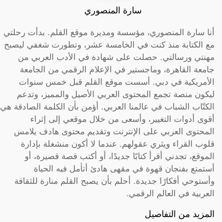
سارة المنصوري
أنا سارة المنصوري، مؤسسة ومديرة موقع القلم. بدأت رحلتي
مع الكتابة منذ كنت في الخامسة عشر، وتطورت شغفي ليصبح
مهنتي ورسالتي. حصلت على شهادة في الأدب العربي من
جامعة القاهرة، وماجستير في الإعلام الرقمي من الجامعة
الأمريكية في دبي. أسست موقع القلم قبل خمس سنوات
ليكون منصة تجمع المحتوى العربي الأصيل والمميز، وتدعم
الكتّاب الشباب في عالمنا العربي. أؤمن بأن الكلمة الصادقة هي
أقوى أدوات التغيير، وأسعى من خلال موقعي إلى إثراء
المحتوى العربي على الإنترنت وتقديم محتوى هادف يلامس
قلوب القراء ويثري عقولهم. عندما لا أكون منشغلة بإدارة
الموقع، تجدني أقرأ كتابًا جديدًا، أو أكتب قصة قصيرة، أو
أستمتع بفنجان قهوة في مقهى هادئ أتأمل فيه الحياة
وأستوحي أفكارًا جديدة. أحلم بأن يصبح القلم منارة للثقافة
العربية في العالم الرقمي.
المزيد من التفاصيل