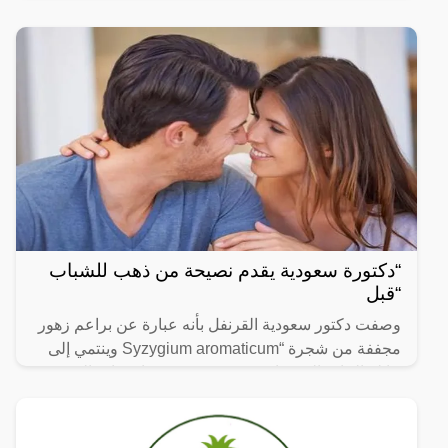
لا يتجزأ من حياتنا اليومية، ومن بين الفيديوهات التي
انتشرت
“دكتورة سعودية يقدم نصيحة من ذهب للشباب
“قبل
وصفت دكتور سعودية القرنفل بأنه عبارة عن براعم زهور
مجففة من شجرة “Syzygium aromaticum وينتمي إلى
عائلة النبات المسماة “yrtaceae”، وهو نبات دائم الخضرة
ينمو في