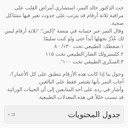
حث الدكتور خالد النمر، استشاري أمراض القلب على
مراقبة ثلاثة أرقام قد يترتب على حدوث تغير فيها مشاكل
صحية.
وقال النمر عبر حسابه في منصة “إكس”: “ثلاثة أرقام ليس
لك عُذْرٌ بجهلها أبداً حتى ولو كنت سليمًا:
١.ضغطك: الطبيعي تحت ١٣٠/ ٨٠
٢.كلسترولك الضار:الطبيعي تحت ١١٥
٣.السكري:الطبيعي تحت ١٠٠”.
وحول ما إذا كانت هذه الأرقام تنطبق على كل الأعمار؟،
أجاب النمر بأنها تقتصر فقط على البالغين.
وأشار في رده على أحد المتابعين إلى أن الجينات الوراثية
قد تسبب خللاً في هذه المعدلات الطبيعية.
جدول المحتويات