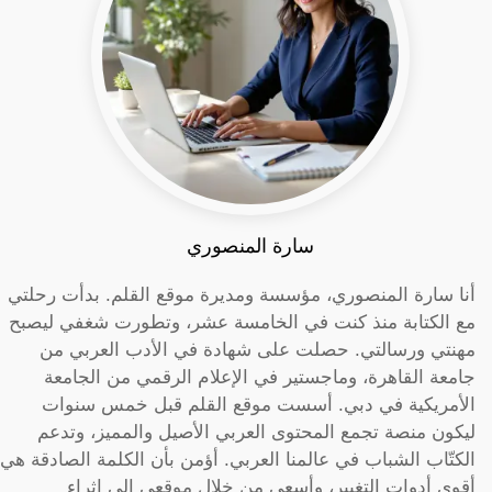
سارة المنصوري
أنا سارة المنصوري، مؤسسة ومديرة موقع القلم. بدأت رحلتي
مع الكتابة منذ كنت في الخامسة عشر، وتطورت شغفي ليصبح
مهنتي ورسالتي. حصلت على شهادة في الأدب العربي من
جامعة القاهرة، وماجستير في الإعلام الرقمي من الجامعة
الأمريكية في دبي. أسست موقع القلم قبل خمس سنوات
ليكون منصة تجمع المحتوى العربي الأصيل والمميز، وتدعم
الكتّاب الشباب في عالمنا العربي. أؤمن بأن الكلمة الصادقة هي
أقوى أدوات التغيير، وأسعى من خلال موقعي إلى إثراء