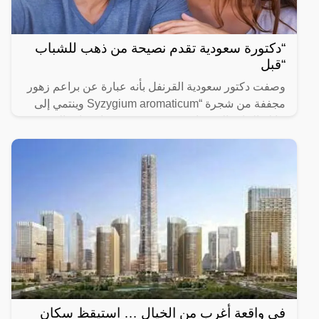
“دكتورة سعودية تقدم نصيحة من ذهب للشباب
“قبل
وصفت دكتور سعودية القرنفل بأنه عبارة عن براعم زهور
مجففة من شجرة “Syzygium aromaticum وينتمي إلى
عائلة النبات المسماة “yrtaceae”، وهو نبات دائم الخضرة
ينمو في
في واقعة أغرب من الخيال … استيقظ سكان