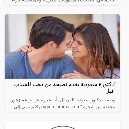
لا يتجزأ من حياتنا اليومية، ومن بين الفيديوهات التي
انتشرت
“دكتورة سعودية يقدم نصيحة من ذهب للشباب
“قبل
وصفت دكتور سعودية القرنفل بأنه عبارة عن براعم زهور
مجففة من شجرة “Syzygium aromaticum وينتمي إلى
عائلة النبات المسماة “yrtaceae”، وهو نبات دائم الخضرة
ينمو في