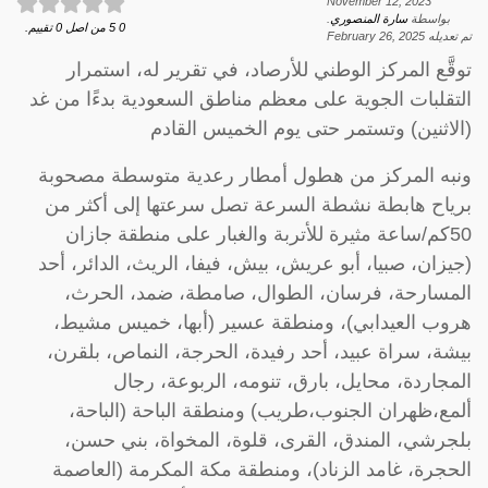
November 12, 2023
بواسطة
سارة المنصوري
.
0
5
من اصل
0
تقييم.
تم تعديله
February 26, 2025
توقَّع المركز الوطني للأرصاد، في تقرير له، استمرار
التقلبات الجوية على معظم مناطق السعودية بدءًا من غد
(الاثنين) وتستمر حتى يوم الخميس القادم
ونبه المركز من هطول أمطار رعدية متوسطة مصحوبة
برياح هابطة نشطة السرعة تصل سرعتها إلى أكثر من
50كم/ساعة مثيرة للأتربة والغبار على منطقة جازان
(جيزان، صبيا، أبو عريش، بيش، فيفا، الريث، الدائر، أحد
المسارحة، فرسان، الطوال، صامطة، ضمد، الحرث،
هروب العيدابي)، ومنطقة عسير (أبها، خميس مشيط،
بيشة، سراة عبيد، أحد رفيدة، الحرجة، النماص، بلقرن،
المجاردة، محايل، بارق، تنومه، الربوعة، رجال
ألمع،ظهران الجنوب،طريب) ومنطقة الباحة (الباحة،
بلجرشي، المندق، القرى، قلوة، المخواة، بني حسن،
الحجرة، غامد الزناد)، ومنطقة مكة المكرمة (العاصمة