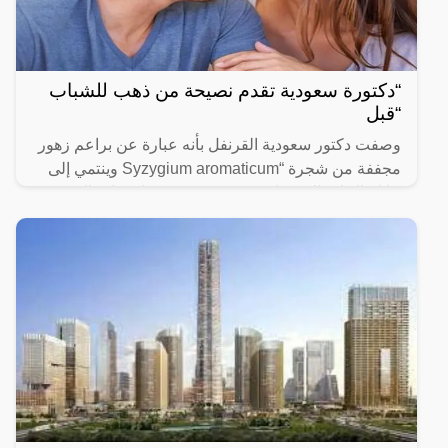
“دكتورة سعودية تقدم نصيحة من ذهب للشباب
“قبل
وصفت دكتور سعودية القرنفل بأنه عبارة عن براعم زهور
مجففة من شجرة “Syzygium aromaticum وينتمي إلى
عائلة النبات المسماة “yrtaceae”، وهو نبات دائم الخضرة
ينمو في