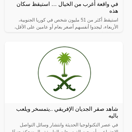
في واقعة أغرب من الخيال … استيقظ سكان
هذه
استيقظ أكثر من 51 مليون شخص في كوريا الجنوبية،
الأربعاء، ليجدوا أنفسهم أصغر بعام أو عامين على الأقل،
وفقا للقانون.
شاهد صقر الجديان الإفريقي ..يتمسخر ويلعب
باليه
في عصر التكنولوجيا الحديثة وانتشار وسائل التواصل
الاجتماعي، أصبحت الفيديوهات الطريفة والمضحكة جزءًا