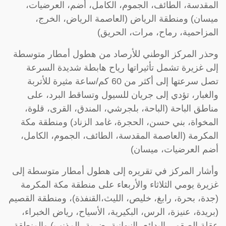
المقدسة، الطائف، الجموم، الكامل، أضم، العرضيات،
ميسان) ومنطقة الرياض (العاصمة الرياض، الخرج،
المزاحمية، رماح، مرات، الحريق)
وحذر المركز الوطني للأرصاد من هطول أمطار متوسطة
إلى غزيرة تشمل تأثيراتها رياح هابطة شديدة السرعة
تصل سرعتها إلى أكثر من 60 كم/ساعة مثيرة للأتربة
والغبار، تؤدي إلى جريان للسيول وتساقط البرد، على
مناطق الباحة (الباحة، بلجرشي، المندق، القرى، قلوة،
المخواة، بني حسن، الحجرة، غامد الزناد) ومنطقة مكة
المكرمة (العاصمة المقدسة، الطائف، الجموم، الكامل،
أضم العرضيات، ميسان)
وأشار المركز في تقريره إلى هطول أمطار متوسطة إلى
غزيرة يومي الثلاثاء والأربعاء على منطقة مكة المكرمة
(جدة، بحرة، رابغ، خليص، الليث،القنفذة)، ومنطقة القصيم
(بريدة، عنيزة، الرس، البكيرية، الأسياح، رياض الخبراء،
عقلة الصقور، البدائع، النبهانية، ضرية، المذنب) والمنطقة