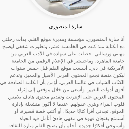
سارة المنصوري
أنا سارة المنصوري، مؤسسة ومديرة موقع القلم. بدأت رحلتي
مع الكتابة منذ كنت في الخامسة عشر، وتطورت شغفي ليصبح
مهنتي ورسالتي. حصلت على شهادة في الأدب العربي من
جامعة القاهرة، وماجستير في الإعلام الرقمي من الجامعة
الأمريكية في دبي. أسست موقع القلم قبل خمس سنوات
ليكون منصة تجمع المحتوى العربي الأصيل والمميز، وتدعم
الكتّاب الشباب في عالمنا العربي. أؤمن بأن الكلمة الصادقة هي
أقوى أدوات التغيير، وأسعى من خلال موقعي إلى إثراء
المحتوى العربي على الإنترنت وتقديم محتوى هادف يلامس
قلوب القراء ويثري عقولهم. عندما لا أكون منشغلة بإدارة
الموقع، تجدني أقرأ كتابًا جديدًا، أو أكتب قصة قصيرة، أو
أستمتع بفنجان قهوة في مقهى هادئ أتأمل فيه الحياة
وأستوحي أفكارًا جديدة. أحلم بأن يصبح القلم منارة للثقافة