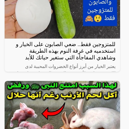
للمتزوجين فقط.. ضعي الصابون على الخيار و
استخدميه في غرفة النوم بهذه الطريقة
وشاهدي المفاجأة التي ستغير حياتك للأبد
يعتبر الخيار من أبرز أنواع الخضروات المحببة لدى
الكثيرين، خاصة لأنه شبه خالي من السعرات وطعمه لذيذ
ومنعش، وله فوائد كثيرة لأنه غني بالفيتامينات والمعادن،
كما