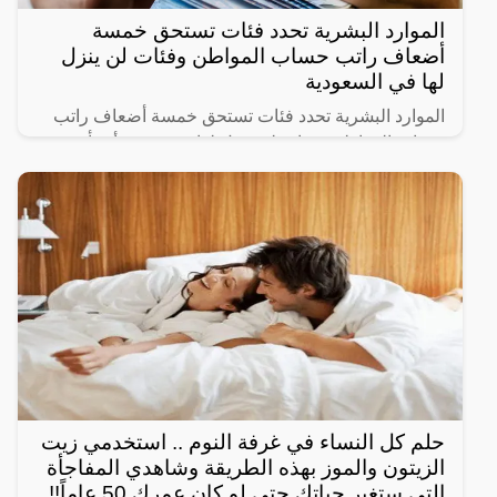
الموارد البشرية تحدد فئات تستحق خمسة
أضعاف راتب حساب المواطن وفئات لن ينزل
لها في السعودية
الموارد البشرية تحدد فئات تستحق خمسة أضعاف راتب
حساب المواطن وفئات لن ينزل لها دعم حيث أنشأت
الحكومة السعودية برنامج حساب المواطن لحماية الأسر
السعودية من
حلم كل النساء في غرفة النوم .. استخدمي زيت
الزيتون والموز بهذه الطريقة وشاهدي المفاجأة
التي ستغير حياتك حتى لو كان عمرك 50 عاماً!!