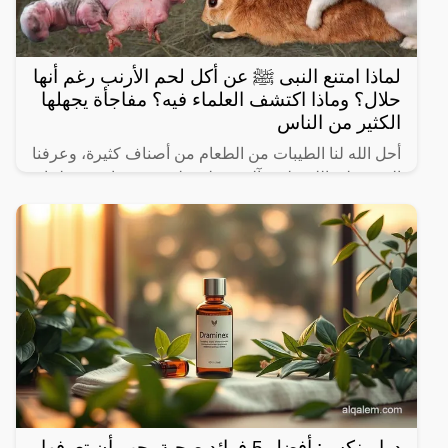
لماذا امتنع النبى ﷺ عن أكل لحم الأرنب رغم أنها
حلال؟ وماذا اكتشف العلماء فيه؟ مفاجأة يجهلها
الكثير من الناس
أحل الله لنا الطيبات من الطعام من أصناف كثيرة، وعرفنا
النبي صلى الله عليه وآله وسـلم على بعض ما حرم علينا،
ولكن يثير البعض من حين لآخر بعض المعلومات الغير
درامينكس: أفضل 5 فوائد صحية يجب أن تعرفها