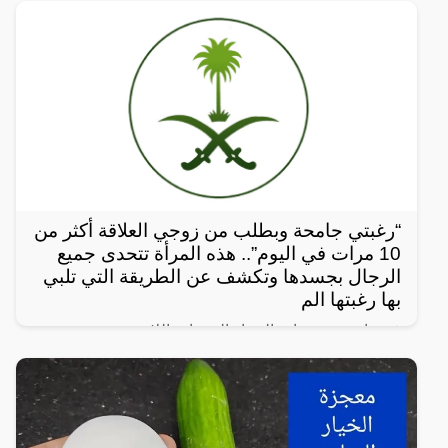
“رغبتي جامحة وبطلب من زوجي العلاقة أكثر من
10 مرات في اليوم”.. هذه المرأة تتحدى جميع
الرجال بجسدها وتكشف عن الطريقة التي تلبي
بها رغبتها الم
في واحدة من نوادر النساء العربيات اللاتي يعشن شهوة
مفرطة في الرغبة بالعلاقة الجنسية، سواءً ضمن علاقة
زوجية مشروعة أو علاقة محرمة مع الرجال، ففي هذا
المقال