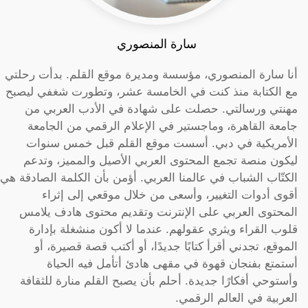
سارة المنصوري
أنا سارة المنصوري، مؤسسة ومديرة موقع القلم. بدأت رحلتي
مع الكتابة منذ كنت في الخامسة عشر، وتطورت شغفي ليصبح
مهنتي ورسالتي. حصلت على شهادة في الأدب العربي من
جامعة القاهرة، وماجستير في الإعلام الرقمي من الجامعة
الأمريكية في دبي. أسست موقع القلم قبل خمس سنوات
ليكون منصة تجمع المحتوى العربي الأصيل والمميز، وتدعم
الكتّاب الشباب في عالمنا العربي. أؤمن بأن الكلمة الصادقة هي
أقوى أدوات التغيير، وأسعى من خلال موقعي إلى إثراء
المحتوى العربي على الإنترنت وتقديم محتوى هادف يلامس
قلوب القراء ويثري عقولهم. عندما لا أكون منشغلة بإدارة
الموقع، تجدني أقرأ كتابًا جديدًا، أو أكتب قصة قصيرة، أو
أستمتع بفنجان قهوة في مقهى هادئ أتأمل فيه الحياة
وأستوحي أفكارًا جديدة. أحلم بأن يصبح القلم منارة للثقافة
العربية في العالم الرقمي.