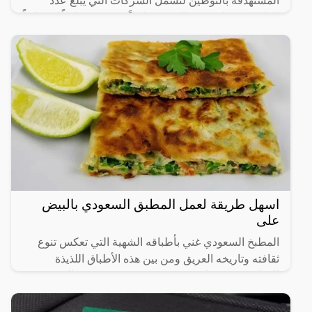
المستهدفة بالتوطين لتشمل الشركات التي يبلغ عدد
العاملين فيها من 20 إلى 49 عاملاً، في 14 نشاطاً اقتصادياً
رئيساً تم
اسهل طريقة لعمل المطبق السعودي بالبيض
على
المطبخ السعودي غني بأطباقه الشهية التي تعكس تنوع
ثقافته وتاريخه العريق ومن بين هذه الأطباق اللذيذة
المطبق، وهو عبارة عن عجينة رقيقة محشوة بالبيض
واللحم المفروم