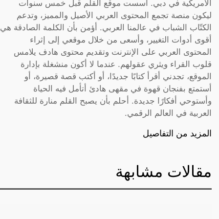
الأمريكية في دبي. أسست موقع القلم قبل خمس سنوات
ليكون منصة تجمع المحتوى العربي الأصيل والمميز، وتدعم
الكتّاب الشباب في عالمنا العربي. أؤمن بأن الكلمة الصادقة هي
أقوى أدوات التغيير، وأسعى من خلال موقعي إلى إثراء
المحتوى العربي على الإنترنت وتقديم محتوى هادف يلامس
قلوب القراء ويثري عقولهم. عندما لا أكون منشغلة بإدارة
الموقع، تجدني أقرأ كتابًا جديدًا، أو أكتب قصة قصيرة، أو
أستمتع بفنجان قهوة في مقهى هادئ أتأمل فيه الحياة
وأستوحي أفكارًا جديدة. أحلم بأن يصبح القلم منارة للثقافة
العربية في العالم الرقمي.
المزيد من التفاصيل
مقالات مشابهة