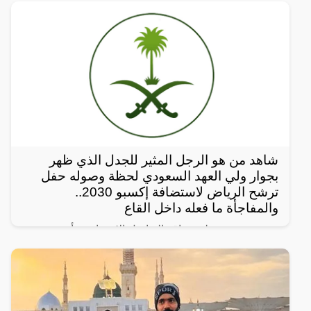
شاهد من هو الرجل المثير للجدل الذي ظهر
بجوار ولي العهد السعودي لحظة وصوله حفل
ترشح الرياض لاستضافة إكسبو 2030..
والمفاجأة ما فعله داخل القاع
رصد مغردون على مواقع التواصل الإجتماعي، أحدث
ظهور للرجل المجهول ذو النظرات الحادة الذي يقف دوماً
بالقرب من ولي العهد السعودي الأمير محمد بن سلمان
ويرافقه في