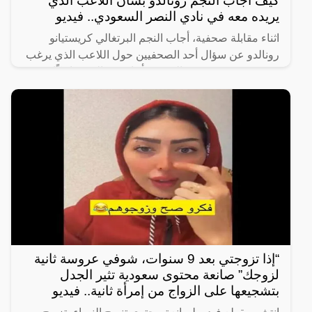
كيف أجاب النجم رونالدو بشأن اللاعب الذي
يريده معه في نادي النصر السعودي.. فيديو
اثناء مقابلة صحفية، أجاب النجم البرتغالي كريستيانو
رونالدو عن سؤال أحد الصحفيين حول اللاعب الذي يرغب
في رؤيته في صفوف النصر، فأجاب رونالدو ضاحكًا
“أختارك أنت،
“إذا تزوجتي بعد 9 سنوات، شوفي عروسة ثانية
لزوجك” صانعة محتوى سعودية تثير الجدل
بتشجيعها على الزواج من إمرأة ثانية.. فيديو