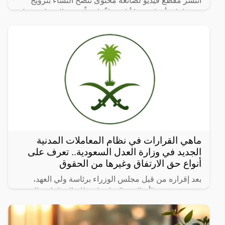
انتشر مقطع فيديو لصانعة محتوى تنصح النساء بتزويج
زوجها بامرأة ثانية، ما أثار جدلاً واسعاً. وفي المقطع، تقول
الصانعة: “إذا تزوجتي بعد 9 سنوات، شوفي عروسة ثانية
ماهي القرارات في نظام المعاملات المدنية
الجديد في وزارة العدل السعودية.. تعرف على
أنواع حق الارتفاق وغيرها من الحقوق
بعد إقراره من قبل مجلس الوزراء برئاسة ولي العهد،
نشرت صحيفة “أم القرى” تفاصيل نظام المعاملات المدنية
الجديد في المملكة العربية السعودية، والذي سيتم تطبيقه
بعد