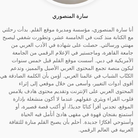
سارة المنصوري
أنا سارة المنصوري، مؤسسة ومديرة موقع القلم. بدأت رحلتي
مع الكتابة منذ كنت في الخامسة عشر، وتطورت شغفي ليصبح
مهنتي ورسالتي. حصلت على شهادة في الأدب العربي من
جامعة القاهرة، وماجستير في الإعلام الرقمي من الجامعة
الأمريكية في دبي. أسست موقع القلم قبل خمس سنوات
ليكون منصة تجمع المحتوى العربي الأصيل والمميز، وتدعم
الكتّاب الشباب في عالمنا العربي. أؤمن بأن الكلمة الصادقة هي
أقوى أدوات التغيير، وأسعى من خلال موقعي إلى إثراء
المحتوى العربي على الإنترنت وتقديم محتوى هادف يلامس
قلوب القراء ويثري عقولهم. عندما لا أكون منشغلة بإدارة
الموقع، تجدني أقرأ كتابًا جديدًا، أو أكتب قصة قصيرة، أو
أستمتع بفنجان قهوة في مقهى هادئ أتأمل فيه الحياة
وأستوحي أفكارًا جديدة. أحلم بأن يصبح القلم منارة للثقافة
العربية في العالم الرقمي.