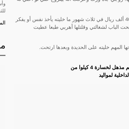
وأس
للث
وأضافت: لعبت عليه وخليته يصرف أكثر من400 ألف ريال في ثلاث شهور ما خليته يأخذ نفس أو يفكر
الم
حت الباب لشغالتي وقلتلها أهربي طبعا عطيت
مق
ا المهم خليته على الحديدة وبعدها ارتحت.
خسارة 4 كيلوا من
اخلية لمواليد