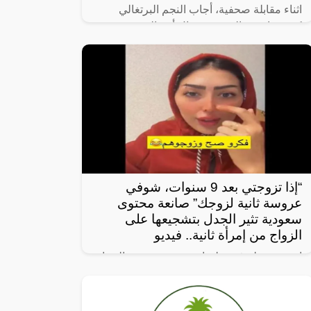
اثناء مقابلة صحفية، أجاب النجم البرتغالي
كريستيانو رونالدو عن سؤال أحد الصحفيين
حول اللاعب الذي يرغب في رؤيته في صفوف
النصر، فأجاب رونالدو ضاحكًا “أختارك أنت،
“إذا تزوجتي بعد 9 سنوات، شوفي
عروسة ثانية لزوجك” صانعة محتوى
سعودية تثير الجدل بتشجيعها على
الزواج من إمرأة ثانية.. فيديو
انتشر مقطع فيديو لصانعة محتوى تنصح النساء
بتزويج زوجها بامرأة ثانية، ما أثار جدلاً واسعاً.
وفي المقطع، تقول الصانعة: “إذا تزوجتي بعد 9
سنوات، شوفي عروسة ثانية