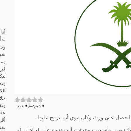
أنا
بدأ
وتط
شها
وما
في 
ليك
وتد
الك
خلا
وتق
0
5
من اصل
0
تقييم.
عقو
حصل على ورث وكان ينوي أن يتزوج عليها.
أقر
بفن
 زوجي جاه ورث وعرفت أنه بيتزوج علي لو اخلي له