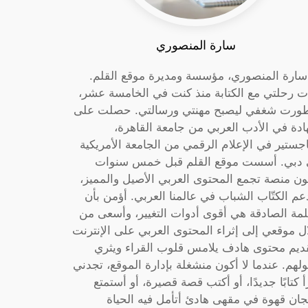
سارة المنصوري
 سارة المنصوري، مؤسسة ومديرة موقع القلم.
ت رحلتي مع الكتابة منذ كنت في الخامسة عشر،
ورت شغفي ليصبح مهنتي ورسالتي. حصلت على
دة في الأدب العربي من جامعة القاهرة،
جستير في الإعلام الرقمي من الجامعة الأمريكية
دبي. أسست موقع القلم قبل خمس سنوات
ون منصة تجمع المحتوى العربي الأصيل والمميز،
عم الكتّاب الشباب في عالمنا العربي. أؤمن بأن
لمة الصادقة هي أقوى أدوات التغيير، وأسعى من
ل موقعي إلى إثراء المحتوى العربي على الإنترنت
ديم محتوى هادف يلامس قلوب القراء ويثري
لهم. عندما لا أكون منشغلة بإدارة الموقع، تجدني
أ كتابًا جديدًا، أو أكتب قصة قصيرة، أو أستمتع
جان قهوة في مقهى هادئ أتأمل فيه الحياة