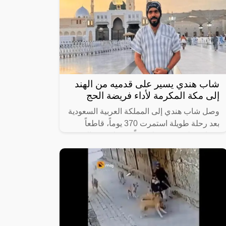
الحادة الذي يقف دوماً بالقرب من ولي العهد
السعودي الأمير محمد بن سلمان ويرافقه في
شاب هندي يسير على قدميه من الهند
إلى مكة المكرمة لأداء فريضة الحج
وصل شاب هندي إلى المملكة العربية السعودية
بعد رحلة طويلة استمرت 370 يوماً، قاطعاً
مسافة تبلغ 8640 كيلومتراً من ولاية كيرالا
الهندية إلى مكة المكرّمة سيراً على