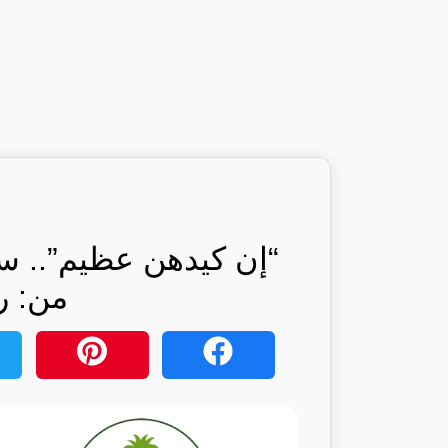
“إن كيدهن عظيم”.. 
من: ر