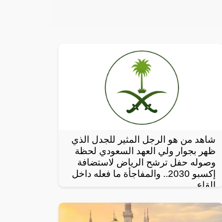
شاهد من هو الرجل المثير للجدل الذي
ظهر بجوار ولي العهد السعودي لحظة
وصوله حفل ترشح الرياض لاستضافة
إكسبو 2030.. والمفاجأة ما فعله داخل
القاع
رصد مغردون على مواقع التواصل الإجتماعي،
أحدث ظهور للرجل المجهول ذو النظرات