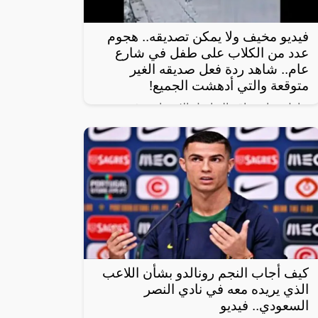
فيديو مخيف ولا يمكن تصديقه.. هجوم
عدد من الكلاب على طفل في شارع
عام.. شاهد ردة فعل صديقه الغير
متوقعة والتي أدهشت الجميع!
تداول رواد مواقع التواصل الاجتماعي فيديو
مروع يظهر هجوم عدد من الكلاب على طفل
أثناء سيره في شارع عام برفقة صديقه.
كيف أجاب النجم رونالدو بشأن اللاعب
الذي يريده معه في نادي النصر
السعودي.. فيديو