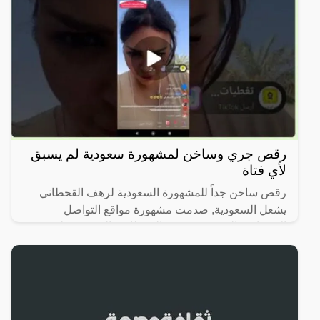
رقص جري وساخن لمشهورة سعودية لم يسبق
لأي فتاة
رقص ساخن جداً للمشهورة السعودية لرهف القحطاني
يشعل السعودية, صدمت مشهورة مواقع التواصل
الاجتماعي السعودية، رهف القحطاني، الجمهور بطريقة
رقصها والميكاج الذي