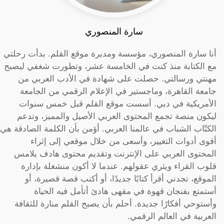
سارة المنصوري
أنا سارة المنصوري، مؤسسة ومديرة موقع القلم. بدأت رحلتي
مع الكتابة منذ كنت في الخامسة عشر، وتطورت شغفي ليصبح
مهنتي ورسالتي. حصلت على شهادة في الأدب العربي من
جامعة القاهرة، وماجستير في الإعلام الرقمي من الجامعة
الأمريكية في دبي. أسست موقع القلم قبل خمس سنوات
ليكون منصة تجمع المحتوى العربي الأصيل والمميز، وتدعم
الكتّاب الشباب في عالمنا العربي. أؤمن بأن الكلمة الصادقة هي
أقوى أدوات التغيير، وأسعى من خلال موقعي إلى إثراء
المحتوى العربي على الإنترنت وتقديم محتوى هادف يلامس
قلوب القراء ويثري عقولهم. عندما لا أكون منشغلة بإدارة
الموقع، تجدني أقرأ كتابًا جديدًا، أو أكتب قصة قصيرة، أو
أستمتع بفنجان قهوة في مقهى هادئ أتأمل فيه الحياة
وأستوحي أفكارًا جديدة. أحلم بأن يصبح القلم منارة للثقافة
العربية في العالم الرقمي.