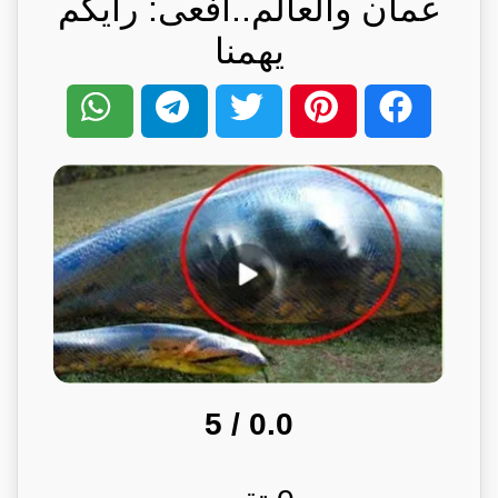
عمان والعالم..أفعى: رأيكم
يهمنا
/ 5
0.0