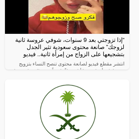
“إذا تزوجتي بعد 9 سنوات، شوفي عروسة ثانية
لزوجك” صانعة محتوى سعودية تثير الجدل
بتشجيعها على الزواج من إمرأة ثانية.. فيديو
انتشر مقطع فيديو لصانعة محتوى تنصح النساء بتزويج
زوجها بامرأة ثانية، ما أثار جدلاً واسعاً. وفي المقطع، تقول
الصانعة: “إذا تزوجتي بعد 9 سنوات، شوفي عروسة ثانية