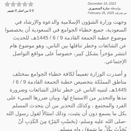
December 19, 2023
بواسطة
سارة المنصوري
.
0
5
من اصل
0
تقييم.
تم تعديله
February 26, 2025
وجهت وزارة الشؤون الإسلامية والدعوة والإرشاد في
السعودية، جميع خطباء الجوامع في السعودية أن يخصصوا
موضوع خطبة الجمعة القادمة 9 / 6 / 1445هـ، للحديث
عن الشائعات وخطر تناقلها بين الناس، وهو موضوع هام
انتشر مؤخراً بشكل كبير، خصوصاً على مواقع التواصل
الإجتماعي.
و أصدرت الوزارة تعميماً لكافة خطباء الجوامع بمختلف
مناطق المملكة بتخصيص خطبة الجمعة القادمة 9 / 6 /
1445هـ، لتنبيه الناس عن خطر تناقل الشائعات وضرورة
نبذها والتحذير من الاستماع لها، وبيان ضررها السيء على
الفرد والمجتمع ، وكذلك التحذير من أن يتحدث المسلم
بكل ما يسمع دون أن يتثبت، وذلك امتثالاً لقول رسول الله
-صلى الله عليه وسلم- (بحَسْبِ المَرْءِ مِنَ الكَذِبِ أنْ
يُحَدِّثَ بكُلِّ ما سَمِعَ) رواه مسلم.