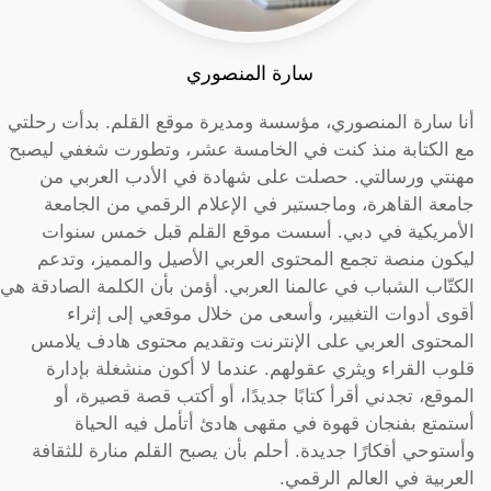
سارة المنصوري
أنا سارة المنصوري، مؤسسة ومديرة موقع القلم. بدأت رحلتي
مع الكتابة منذ كنت في الخامسة عشر، وتطورت شغفي ليصبح
مهنتي ورسالتي. حصلت على شهادة في الأدب العربي من
جامعة القاهرة، وماجستير في الإعلام الرقمي من الجامعة
الأمريكية في دبي. أسست موقع القلم قبل خمس سنوات
ليكون منصة تجمع المحتوى العربي الأصيل والمميز، وتدعم
الكتّاب الشباب في عالمنا العربي. أؤمن بأن الكلمة الصادقة هي
أقوى أدوات التغيير، وأسعى من خلال موقعي إلى إثراء
المحتوى العربي على الإنترنت وتقديم محتوى هادف يلامس
قلوب القراء ويثري عقولهم. عندما لا أكون منشغلة بإدارة
الموقع، تجدني أقرأ كتابًا جديدًا، أو أكتب قصة قصيرة، أو
أستمتع بفنجان قهوة في مقهى هادئ أتأمل فيه الحياة
وأستوحي أفكارًا جديدة. أحلم بأن يصبح القلم منارة للثقافة
العربية في العالم الرقمي.