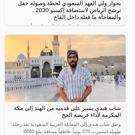
بجوار ولي العهد السعودي لحظة وصوله حفل
ترشح الرياض لاستضافة إكسبو 2030..
والمفاجأة ما فعله داخل القاع
رصد مغردون على مواقع التواصل الإجتماعي، أحدث
ظهور للرجل المجهول ذو النظرات الحادة الذي يقف دوماً
بالقرب من ولي العهد السعودي الأمير محمد بن سلمان
ويرافقه في
شاب هندي يسير على قدميه من الهند إلى مكة
المكرمة لأداء فريضة الحج
وصل شاب هندي إلى المملكة العربية السعودية بعد رحلة
طويلة استمرت 370 يوماً، قاطعاً مسافة تبلغ 8640