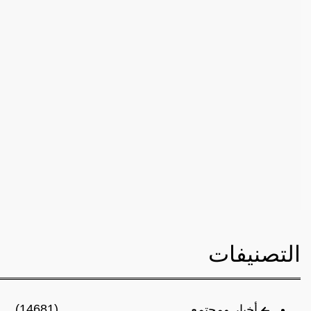
التصنيفات
(14681)
أخبار ومجتمع