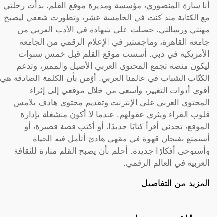
أنا سارة المنصوري، مؤسسة ومديرة موقع القلم. بدأت رحلتي
مع الكتابة منذ كنت في الخامسة عشر، وتطورت شغفي ليصبح
مهنتي ورسالتي. حصلت على شهادة في الأدب العربي من
جامعة القاهرة، وماجستير في الإعلام الرقمي من الجامعة
الأمريكية في دبي. أسست موقع القلم قبل خمس سنوات
ليكون منصة تجمع المحتوى العربي الأصيل والمميز، وتدعم
الكتّاب الشباب في عالمنا العربي. أؤمن بأن الكلمة الصادقة هي
أقوى أدوات التغيير، وأسعى من خلال موقعي إلى إثراء
المحتوى العربي على الإنترنت وتقديم محتوى هادف يلامس
قلوب القراء ويثري عقولهم. عندما لا أكون منشغلة بإدارة
الموقع، تجدني أقرأ كتابًا جديدًا، أو أكتب قصة قصيرة، أو
أستمتع بفنجان قهوة في مقهى هادئ أتأمل فيه الحياة
وأستوحي أفكارًا جديدة. أحلم بأن يصبح القلم منارة للثقافة
العربية في العالم الرقمي.
المزيد من التفاصيل