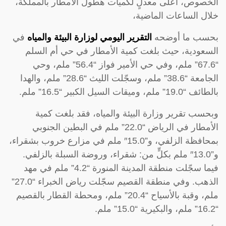
الخصوص، أعلى معدلٍ لكميات هطول الأمطار بالمملكة،
خلال الساعات الماضية،
بحسب ما أوضحه
التقرير اليومي لوزارة البيئة والمياه
في
السعودية، حيث بلغت كمية الأمطار في حي أم السلم
“67.6” ملم، وفي حي الأمير فواز “56.4” ملم، وحي
الجامعة “38.6” ملم، وسجّلت الليث “28.6” ملم، والهدا
بالطائف “19.0” ملم، وميقات السيل الكبير “16.5” ملم.
وبحسب تقرير وزارة البيئة والمياه، فقد بلغت كمية
الأمطار في الرياض “22.0” ملم في البطين الجنوبي
بمحافظة الزلفي، و”15.0″ ملم في مزارع خروب بشقراء،
و”13.0″ ملم بكلٍّ من: شقراء، وروضة السبلة بالزلفي.
فيما سجّلت منطقة المدينة المنورة “4.2” ملم في مهد
الذهب. وفي منطقة القصيم سجّلت رياض الخبراء “27.0”
ملم، وقبة بالأسياح “20.4” ملم، ومحطة القطار بالقصيم
“16.2” ملم، والبكيرية “15.0” ملم.