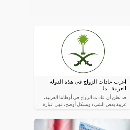
أغرب عادات الزواج في هذه الدولة
العربية.. ما
قد نظن أن عادات الزواج في أوطاننا العربية،
غريبة بعض الشيء وبشكل أوضح، فهي عبارة
عن موروثات يتتابعها جيل بعد جيل، من مهر
وشبكة، والتزامات مُعظمها ليس له أهمية،