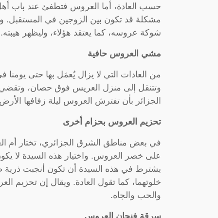
حسب العادة، أما العروس فتطفئ عند باب أهل 
مشكلة قد تكون بين الزوجين في المستقبل. وي
شوكة عروسه، كما يعتقد هؤلاء، وليظهر هيبته.
مشي العروس حافية
من العادات التي لا يزال يُعمَل بها حتى يومن
وتتنقل إلى منزل العريس فوق حصان، وتقضي
الجزائر بأن تفترش العروس ليلة زفافها الأرض.
تحزيم العروس بحزام أخرى
في بعض مناطق الشرق الجزائري، تختار أم الع
على خصر العروس. واختيار هذه السيدة لا يكون 
يشترط في هذه السيدة أن تكون أنجبت ذرية ص
خلوتهما، كما تقول العادة. ويقال إن تحزيم ال
والحب والجاه.
سرقة فنجان العروس