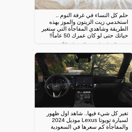
حلم كل النساء في غرفة النوم ..
استخدمي زيت الزيتون والموز بهذه
الطريقة وشاهدي المفاجأة التي ستغير
حياتك حتى لو كان عمرك 50 عاماً!!
تبحث النساء عادة عن الوصفات الأكثر
استخداماً بهدف الحصول على شعر صحي
وناعم، ومن أبرز تلك الوصفات الخاصة بالبشرة
والجسم للحصول على أفضل نتيجة خلال فترة
قصيرة،
تغير كل شيء فيها.. شاهد اول ظهور
لسيارة تويوتا Lexus موديل 2024
والمفاجأة كم سعرها في السعودية