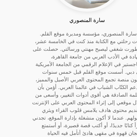
سارة المنصوري
 سارة المنصوري، مؤسسة ومديرة موقع القلم.
ت رحلتي مع الكتابة منذ كنت في الخامسة عشر،
ورت شغفي ليصبح مهنتي ورسالتي. حصلت على
دة في الأدب العربي من جامعة القاهرة،
جستير في الإعلام الرقمي من الجامعة الأمريكية
دبي. أسست موقع القلم قبل خمس سنوات
ون منصة تجمع المحتوى العربي الأصيل والمميز،
عم الكتّاب الشباب في عالمنا العربي. أؤمن بأن
لمة الصادقة هي أقوى أدوات التغيير، وأسعى من
ل موقعي إلى إثراء المحتوى العربي على الإنترنت
ديم محتوى هادف يلامس قلوب القراء ويثري
لهم. عندما لا أكون منشغلة بإدارة الموقع، تجدني
أ كتابًا جديدًا، أو أكتب قصة قصيرة، أو أستمتع
جان قهوة في مقهى هادئ أتأمل فيه الحياة