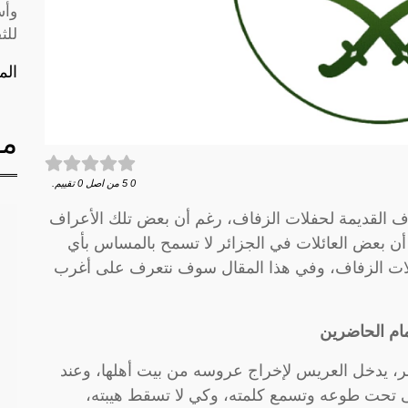
وأس
للث
الم
مق
0
5
من اصل
0
تقييم.
اف القديمة لحفلات الزفاف، رغم أن بعض تلك الأعراف
ا أن بعض العائلات في الجزائر لا تسمح بالمساس بأي
لات الزفاف، وفي هذا المقال سوف نتعرف على أغرب
مام الحاضرين
، يدخل العريس لإخراج عروسه من بيت أهلها، وعند
بقى تحت طوعه وتسمع كلمته، وكي لا تسقط هيبته،