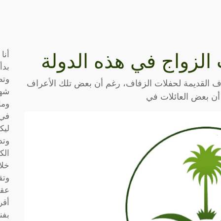
أنا
لزواج في هذه الدولة
بدأ
وتط
اف القديمة لحفلات الزفاف، رغم أن بعض تلك الأعراف
شها
 أن بعض العائلات في
وما
في 
ليك
وتد
الك
خلا
وتق
عقو
أقر
بفن