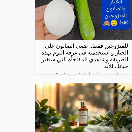
للمتزوجين فقط.. ضعي الصابون على
الخيار و استخدميه في غرفة النوم بهذه
الطريقة وشاهدي المفاجأة التي ستغير
حياتك للأبد
يعتبر الخيار من أبرز أنواع الخضروات المحببة
لدى الكثيرين، خاصة لأنه شبه خالي من
السعرات وطعمه لذيذ ومنعش، وله فوائد كثيرة
لأنه غني بالفيتامينات والمعادن، كما