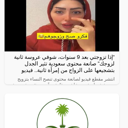
“إذا تزوجتي بعد 9 سنوات، شوفي عروسة ثانية
لزوجك” صانعة محتوى سعودية تثير الجدل
بتشجيعها على الزواج من إمرأة ثانية.. فيديو
انتشر مقطع فيديو لصانعة محتوى تنصح النساء بتزويج
زوجها بامرأة ثانية، ما أثار جدلاً واسعاً. وفي المقطع، تقول
الصانعة: “إذا تزوجتي بعد 9 سنوات، شوفي عروسة ثانية