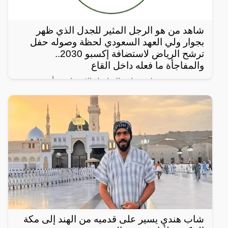
شاهد من هو الرجل المثير للجدل الذي ظهر
بجوار ولي العهد السعودي لحظة وصوله حفل
ترشح الرياض لاستضافة إكسبو 2030..
والمفاجأة ما فعله داخل القاع
رصد مغردون على مواقع التواصل الإجتماعي، أحدث
ظهور للرجل المجهول ذو النظرات الحادة الذي يقف دوماً
بالقرب من ولي العهد السعودي الأمير محمد بن سلمان
ويرافقه في
شاب هندي يسير على قدميه من الهند إلى مكة