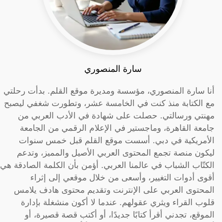
سارة المنصوري
أنا سارة المنصوري، مؤسسة ومديرة موقع القلم. بدأت رحلتي
مع الكتابة منذ كنت في الخامسة عشر، وتطورت شغفي ليصبح
مهنتي ورسالتي. حصلت على شهادة في الأدب العربي من
جامعة القاهرة، وماجستير في الإعلام الرقمي من الجامعة
الأمريكية في دبي. أسست موقع القلم قبل خمس سنوات
ليكون منصة تجمع المحتوى العربي الأصيل والمميز، وتدعم
الكتّاب الشباب في عالمنا العربي. أؤمن بأن الكلمة الصادقة هي
أقوى أدوات التغيير، وأسعى من خلال موقعي إلى إثراء
المحتوى العربي على الإنترنت وتقديم محتوى هادف يلامس
قلوب القراء ويثري عقولهم. عندما لا أكون منشغلة بإدارة
الموقع، تجدني أقرأ كتابًا جديدًا، أو أكتب قصة قصيرة، أو