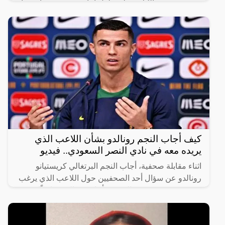
هجوم عدد من الكلاب على طفل أثناء سيره في شارع عام
برفقة صديقه.
كيف أجاب النجم رونالدو بشأن اللاعب الذي
يريده معه في نادي النصر السعودي.. فيديو
اثناء مقابلة صحفية، أجاب النجم البرتغالي كريستيانو
رونالدو عن سؤال أحد الصحفيين حول اللاعب الذي يرغب
في رؤيته في صفوف النصر، فأجاب رونالدو ضاحكًا
“أختارك أنت،