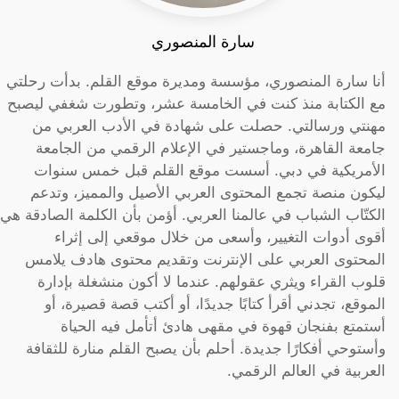
سارة المنصوري
أنا سارة المنصوري، مؤسسة ومديرة موقع القلم. بدأت رحلتي
مع الكتابة منذ كنت في الخامسة عشر، وتطورت شغفي ليصبح
مهنتي ورسالتي. حصلت على شهادة في الأدب العربي من
جامعة القاهرة، وماجستير في الإعلام الرقمي من الجامعة
الأمريكية في دبي. أسست موقع القلم قبل خمس سنوات
ليكون منصة تجمع المحتوى العربي الأصيل والمميز، وتدعم
الكتّاب الشباب في عالمنا العربي. أؤمن بأن الكلمة الصادقة هي
أقوى أدوات التغيير، وأسعى من خلال موقعي إلى إثراء
المحتوى العربي على الإنترنت وتقديم محتوى هادف يلامس
قلوب القراء ويثري عقولهم. عندما لا أكون منشغلة بإدارة
الموقع، تجدني أقرأ كتابًا جديدًا، أو أكتب قصة قصيرة، أو
أستمتع بفنجان قهوة في مقهى هادئ أتأمل فيه الحياة
وأستوحي أفكارًا جديدة. أحلم بأن يصبح القلم منارة للثقافة
العربية في العالم الرقمي.