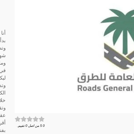
أنا
بدأ
وتط
شها
وما
في 
ليك
وتد
الك
خلا
وتق
عقو
أقر
0
5
من اصل
0
تقييم.
بفن