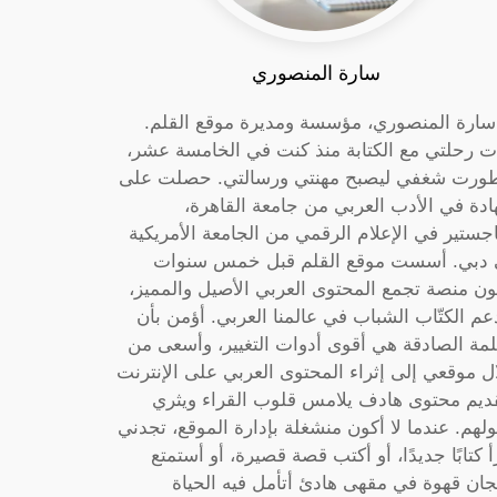
سارة المنصوري
 سارة المنصوري، مؤسسة ومديرة موقع القلم.
ت رحلتي مع الكتابة منذ كنت في الخامسة عشر،
ورت شغفي ليصبح مهنتي ورسالتي. حصلت على
دة في الأدب العربي من جامعة القاهرة،
جستير في الإعلام الرقمي من الجامعة الأمريكية
دبي. أسست موقع القلم قبل خمس سنوات
ون منصة تجمع المحتوى العربي الأصيل والمميز،
عم الكتّاب الشباب في عالمنا العربي. أؤمن بأن
لمة الصادقة هي أقوى أدوات التغيير، وأسعى من
ل موقعي إلى إثراء المحتوى العربي على الإنترنت
ديم محتوى هادف يلامس قلوب القراء ويثري
لهم. عندما لا أكون منشغلة بإدارة الموقع، تجدني
أ كتابًا جديدًا، أو أكتب قصة قصيرة، أو أستمتع
جان قهوة في مقهى هادئ أتأمل فيه الحياة