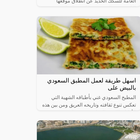
العامة للسكك الحديد عن انطلاق موقعها
الإلكتروني والذي من خلاله سيستطيع
الأشخاص حجز القطارات ومعرفة المواعيد
المختلفة لها،
اسهل طريقة لعمل المطبق السعودي
بالبيض على
المطبخ السعودي غني بأطباقه الشهية التي
تعكس تنوع ثقافته وتاريخه العريق ومن بين هذه
الأطباق اللذيذة المطبق، وهو عبارة عن عجينة
رقيقة محشوة بالبيض واللحم المفروم