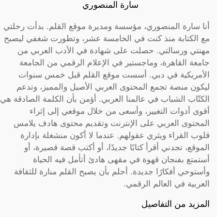
سارة المنصوري
أنا سارة المنصوري، مؤسسة ومديرة موقع القلم. بدأت رحلتي
مع الكتابة منذ كنت في الخامسة عشر، وتطورت شغفي ليصبح
مهنتي ورسالتي. حصلت على شهادة في الأدب العربي من
جامعة القاهرة، وماجستير في الإعلام الرقمي من الجامعة
الأمريكية في دبي. أسست موقع القلم قبل خمس سنوات
ليكون منصة تجمع المحتوى العربي الأصيل والمميز، وتدعم
الكتّاب الشباب في عالمنا العربي. أؤمن بأن الكلمة الصادقة هي
أقوى أدوات التغيير، وأسعى من خلال موقعي إلى إثراء
المحتوى العربي على الإنترنت وتقديم محتوى هادف يلامس
قلوب القراء ويثري عقولهم. عندما لا أكون منشغلة بإدارة
الموقع، تجدني أقرأ كتابًا جديدًا، أو أكتب قصة قصيرة، أو
أستمتع بفنجان قهوة في مقهى هادئ أتأمل فيه الحياة
وأستوحي أفكارًا جديدة. أحلم بأن يصبح القلم منارة للثقافة
العربية في العالم الرقمي.
المزيد من التفاصيل