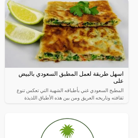
اسهل طريقة لعمل المطبق السعودي بالبيض
على
المطبخ السعودي غني بأطباقه الشهية التي تعكس تنوع
ثقافته وتاريخه العريق ومن بين هذه الأطباق اللذيذة
المطبق، وهو عبارة عن عجينة رقيقة محشوة بالبيض
واللحم المفروم