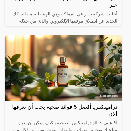
عبر
أعلنت شركة سار في المملكة وهي الهيئة العامة للسكك
الحديد عن انطلاق موقعها الإلكتروني والذي من خلاله
سيستطيع الأشخاص حجز القطارات ومعرفة المواعيد
المختلفة لها،
درامينكس: أفضل 5 فوائد صحية يجب أن تعرفها
الآن
اكتشف فوائد درامينكس الصحية وكيف يمكن أن يعزز
مناعتك ويحسن نومك. معلومات مفيدة وسريعة لكل من