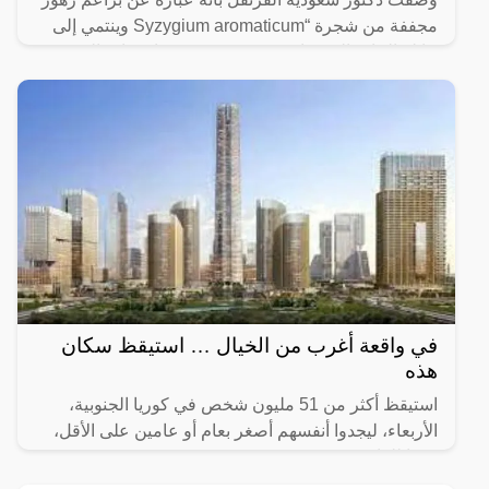
مجففة من شجرة “Syzygium aromaticum وينتمي إلى
عائلة النبات المسماة “yrtaceae”، وهو نبات دائم الخضرة
ينمو في
في واقعة أغرب من الخيال … استيقظ سكان
هذه
استيقظ أكثر من 51 مليون شخص في كوريا الجنوبية،
الأربعاء، ليجدوا أنفسهم أصغر بعام أو عامين على الأقل،
وفقا للقانون.