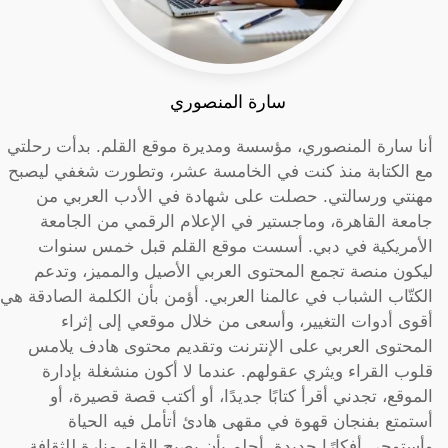
سارة المنصوري
أنا سارة المنصوري، مؤسسة ومديرة موقع القلم. بدأت رحلتي
مع الكتابة منذ كنت في الخامسة عشر، وتطورت شغفي ليصبح
مهنتي ورسالتي. حصلت على شهادة في الأدب العربي من
جامعة القاهرة، وماجستير في الإعلام الرقمي من الجامعة
الأمريكية في دبي. أسست موقع القلم قبل خمس سنوات
ليكون منصة تجمع المحتوى العربي الأصيل والمميز، وتدعم
الكتّاب الشباب في عالمنا العربي. أؤمن بأن الكلمة الصادقة هي
أقوى أدوات التغيير، وأسعى من خلال موقعي إلى إثراء
المحتوى العربي على الإنترنت وتقديم محتوى هادف يلامس
قلوب القراء ويثري عقولهم. عندما لا أكون منشغلة بإدارة
الموقع، تجدني أقرأ كتابًا جديدًا، أو أكتب قصة قصيرة، أو
أستمتع بفنجان قهوة في مقهى هادئ أتأمل فيه الحياة
وأستوحي أفكارًا جديدة. أحلم بأن يصبح القلم منارة للثقافة