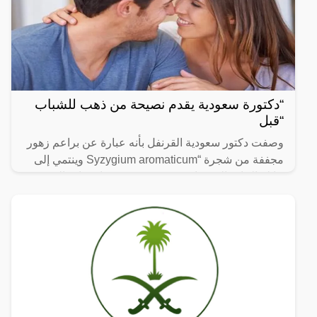
“دكتورة سعودية يقدم نصيحة من ذهب للشباب
“قبل
وصفت دكتور سعودية القرنفل بأنه عبارة عن براعم زهور
مجففة من شجرة “Syzygium aromaticum وينتمي إلى
عائلة النبات المسماة “yrtaceae”، وهو نبات دائم الخضرة
ينمو في