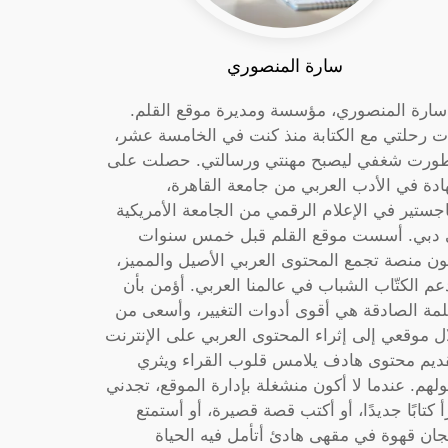
سارة المنصوري
 سارة المنصوري، مؤسسة ومديرة موقع القلم.
ت رحلتي مع الكتابة منذ كنت في الخامسة عشر،
ورت شغفي ليصبح مهنتي ورسالتي. حصلت على
دة في الأدب العربي من جامعة القاهرة،
جستير في الإعلام الرقمي من الجامعة الأمريكية
دبي. أسست موقع القلم قبل خمس سنوات
ون منصة تجمع المحتوى العربي الأصيل والمميز،
عم الكتّاب الشباب في عالمنا العربي. أؤمن بأن
لمة الصادقة هي أقوى أدوات التغيير، وأسعى من
ل موقعي إلى إثراء المحتوى العربي على الإنترنت
ديم محتوى هادف يلامس قلوب القراء ويثري
لهم. عندما لا أكون منشغلة بإدارة الموقع، تجدني
أ كتابًا جديدًا، أو أكتب قصة قصيرة، أو أستمتع
جان قهوة في مقهى هادئ أتأمل فيه الحياة