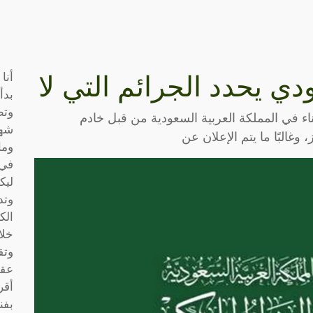
أنا
ي يحدد الجرائم التي لا
بدأ
وتط
اء في المملكة العربية السعودية من قبل خادم
شها
غالبًا ما يتم الإعلان عن
وما
في 
ليك
وتد
الك
خلا
وتق
عقو
أقر
بفن