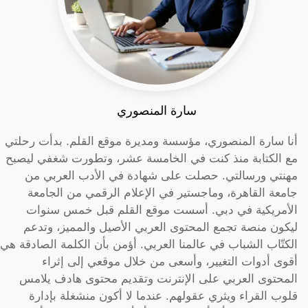
سارة المنصوري
أنا سارة المنصوري، مؤسسة ومديرة موقع القلم. بدأت رحلتي
مع الكتابة منذ كنت في الخامسة عشر، وتطورت شغفي ليصبح
مهنتي ورسالتي. حصلت على شهادة في الأدب العربي من
جامعة القاهرة، وماجستير في الإعلام الرقمي من الجامعة
الأمريكية في دبي. أسست موقع القلم قبل خمس سنوات
ليكون منصة تجمع المحتوى العربي الأصيل والمميز، وتدعم
الكتّاب الشباب في عالمنا العربي. أؤمن بأن الكلمة الصادقة هي
أقوى أدوات التغيير، وأسعى من خلال موقعي إلى إثراء
المحتوى العربي على الإنترنت وتقديم محتوى هادف يلامس
قلوب القراء ويثري عقولهم. عندما لا أكون منشغلة بإدارة