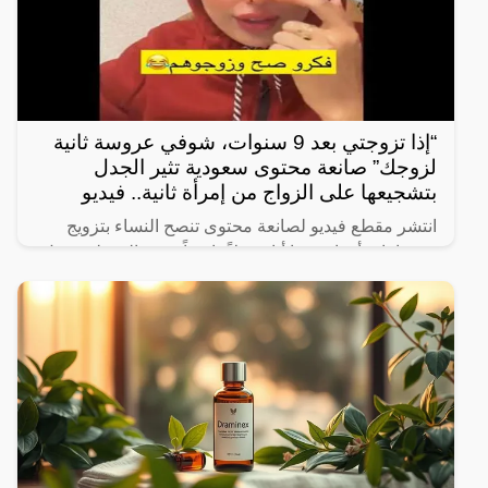
“إذا تزوجتي بعد 9 سنوات، شوفي عروسة ثانية
لزوجك” صانعة محتوى سعودية تثير الجدل
بتشجيعها على الزواج من إمرأة ثانية.. فيديو
انتشر مقطع فيديو لصانعة محتوى تنصح النساء بتزويج
زوجها بامرأة ثانية، ما أثار جدلاً واسعاً. وفي المقطع، تقول
الصانعة: “إذا تزوجتي بعد 9 سنوات، شوفي عروسة ثانية