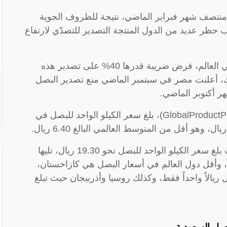
منتصف شهر فبراير الماضي، نتيجة للظروف الجوية
نب حظر عديد من الدول المنتجة التصدير للتصدّي لارتفاع
وأعلنت الهند، وهي أحد أكبر مصدّري البصل في العالم، فرض ضريبة قدرها 40% على تصدير هذه
لك، أعلنت مصر في سبتمبر الماضي منع تصدير البصل
هر أكتوبر الماضي.
ووفقًا لبيانات موقع تتبع الأسعار العالمي (GlobalProductPrices)، بلغ سعر الكيلو الواحد للبصل في
وسجّلت بورتوريكو أعلى سعر في العالم، حيث بلغ سعر الكيلو الواحد للبصل نحو 19.30 ريال، تليها
ـ 18.6 ريال، وثالثًا هونغ كونغ بـ 16 ريالاً، وأقل دول العالم في أسعار البصل هي كازاخستان،
 ريالاً واحداً فقط، وكذلك روسيا وأذربيجان حيث تبلغ