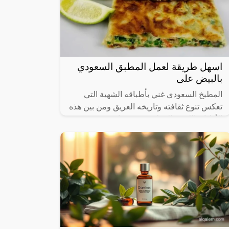
اسهل طريقة لعمل المطبق السعودي
بالبيض على
المطبخ السعودي غني بأطباقه الشهية التي
تعكس تنوع ثقافته وتاريخه العريق ومن بين هذه
الأطباق اللذيذة المطبق، وهو عبارة عن عجينة
رقيقة محشوة بالبيض واللحم المفروم