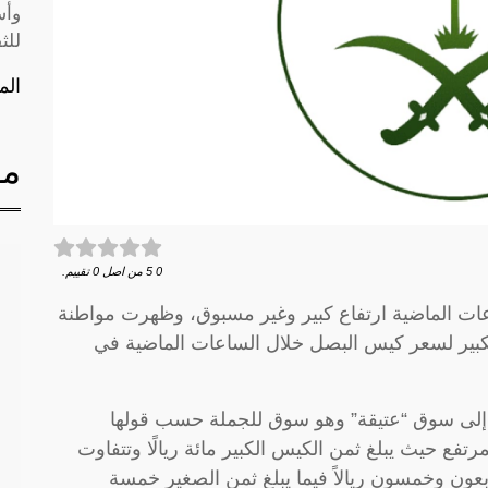
وأس
للث
الم
مق
0
5
من اصل
0
تقييم.
ت الماضية ارتفاع كبير وغير مسبوق، وظهرت مواطنة
كبير لسعر كيس البصل خلال الساعات الماضية في
 إلى سوق “عتيقة” وهو سوق للجملة حسب قولها
ع حيث يبلغ ثمن الكيس الكبير مائة ريالًا وتتفاوت
عون وخمسون ريالاً فيما يبلغ ثمن الصغير خمسة