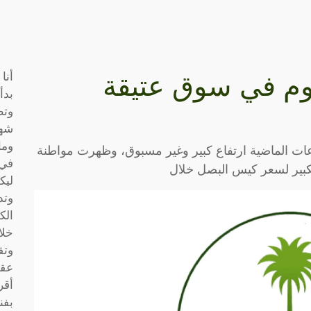
أنا
وم في سوق عتيقة
بدأ
وتط
شها
وما
ت الماضية ارتفاع كبير وغير مسبوق، وظهرت مواطنة
في 
كبير لسعر كيس البصل خلال
ليك
وتد
الك
خلا
وتق
عقو
أقر
بفن