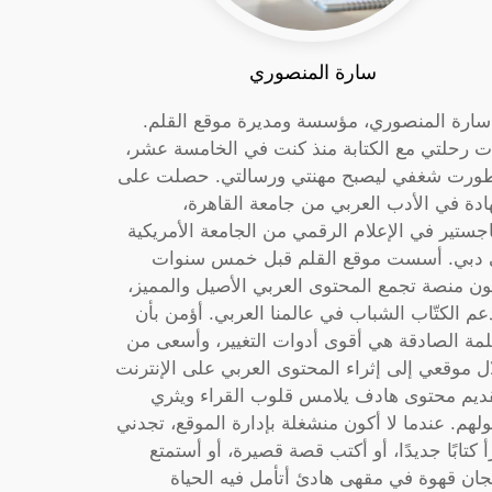
سارة المنصوري
 سارة المنصوري، مؤسسة ومديرة موقع القلم.
ت رحلتي مع الكتابة منذ كنت في الخامسة عشر،
ورت شغفي ليصبح مهنتي ورسالتي. حصلت على
دة في الأدب العربي من جامعة القاهرة،
جستير في الإعلام الرقمي من الجامعة الأمريكية
دبي. أسست موقع القلم قبل خمس سنوات
ون منصة تجمع المحتوى العربي الأصيل والمميز،
عم الكتّاب الشباب في عالمنا العربي. أؤمن بأن
لمة الصادقة هي أقوى أدوات التغيير، وأسعى من
ل موقعي إلى إثراء المحتوى العربي على الإنترنت
ديم محتوى هادف يلامس قلوب القراء ويثري
لهم. عندما لا أكون منشغلة بإدارة الموقع، تجدني
أ كتابًا جديدًا، أو أكتب قصة قصيرة، أو أستمتع
جان قهوة في مقهى هادئ أتأمل فيه الحياة