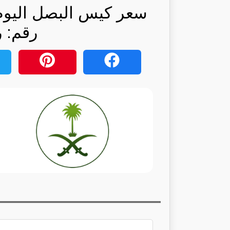
سعر كيس البصل اليوم
رقم: ر