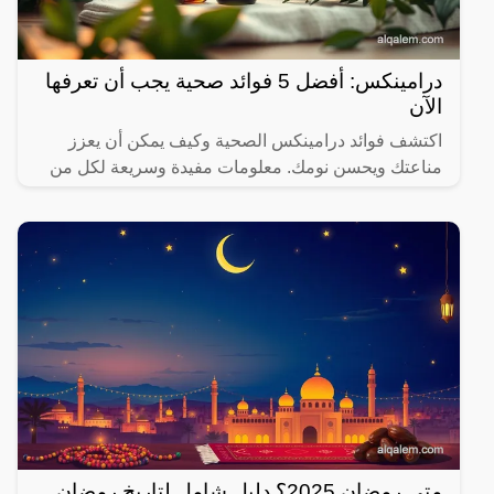
درامينكس: أفضل 5 فوائد صحية يجب أن تعرفها
الآن
اكتشف فوائد درامينكس الصحية وكيف يمكن أن يعزز
مناعتك ويحسن نومك. معلومات مفيدة وسريعة لكل من
يهتم بصحته.
متى رمضان 2025؟ دليل شامل لتاريخ رمضان