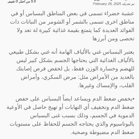
0
5
من اصل
0
تقييم.
تم تعديله
February 26, 2025
عشبة خضراء تسمى في بعض المناطق البسباس أو في
مناطق اخرى تسمى بالشمر أو الشومر من النباتات ذات
الفوائد العديدة كما يتمتع بقيمة غذائية كبيرة لة تعد ولا
تحصى ومن أبرزها
يعتبر البسباس غني بالألياف الهامة أنه غني بشكل طبيعي
بالألياف الغذائية التي يحتاجها الجسم بشكل كبير ليس
للهضم وخسارة الوزن فقط، بل لخفض فرص إصابتك
بالعديد من الأمراض مثل: مرض السكري، وأمراض
القلب، والإمساك وغيرها.
•يخفض ضغط الدم ويساعد ايضاً البسباس على خفض
ضغط الدم وتخفيف أي التهابات أو تهيج حاصل في الأوعية
الدموية في الجسم، وذلك بسبب غنى البسباس
بالبوتاسيوم والذي يحتاجه الجسم للحفاظ على مستويات
ضغط الدم مضبوطة وصحية.