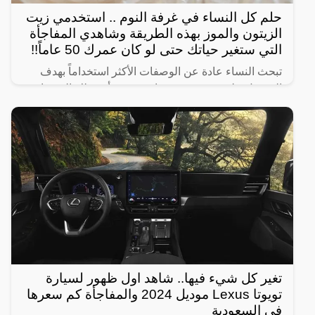
حلم كل النساء في غرفة النوم .. استخدمي زيت
الزيتون والموز بهذه الطريقة وشاهدي المفاجأة
التي ستغير حياتك حتى لو كان عمرك 50 عاماً!!
تبحث النساء عادة عن الوصفات الأكثر استخداماً بهدف
الحصول على شعر صحي وناعم، ومن أبرز تلك الوصفات
الخاصة بالبشرة والجسم للحصول على أفضل نتيجة خلال
فترة قصيرة،
تغير كل شيء فيها.. شاهد اول ظهور لسيارة
تويوتا Lexus موديل 2024 والمفاجأة كم سعرها
في السعودية