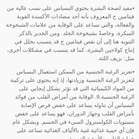
•مفيد لصحة البشرة يحتوي البسباس على نسب عالية من
فيتامين ج المعروف بأنه أحد مضادات الأكسدة القوية
والفعالة، والتي تساعد على الوقاية من علامات الشيخوخة
المبكرة، وخاصةً بشيخوخة الجلد. ومن الجدير بالذكر
التنويه هنا إلى أن نقص فيتامين ج قد يتسبب بخلل في
إنتاج كولاجين البشرة، كما قد يتسبب في مشكلات أخرى،
مثل: نزيف اللثة.
•تعزيز الرغبة الجنسية من الممكن استعمال البسباس
لتعزيز الرغبة الجنسية وزيادتها، إذ إنه يحتوي على تركيبة
من المواد الكيميائية التي قد تؤثر بشكل إيجابي على
الرغبة الجنسية.9. الوقاية من أمراض القلب من فوائد
البسباس أن تناوله يساعد على خفض فرص الإصابة
بأمراض القلب وجهاز الدوران، فهو يساعد على خفض
مستويات الكولسترول السيء في الجسم. وبشكل عام
فإن أي حمية غذائية غنية بالألياف الغذائية تساعد على
حماية القلب والأوعية الدموية.