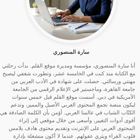
سارة المنصوري
أنا سارة المنصوري، مؤسسة ومديرة موقع القلم. بدأت رحلتي
مع الكتابة منذ كنت في الخامسة عشر، وتطورت شغفي ليصبح
مهنتي ورسالتي. حصلت على شهادة في الأدب العربي من
جامعة القاهرة، وماجستير في الإعلام الرقمي من الجامعة
الأمريكية في دبي. أسست موقع القلم قبل خمس سنوات
ليكون منصة تجمع المحتوى العربي الأصيل والمميز، وتدعم
الكتّاب الشباب في عالمنا العربي. أؤمن بأن الكلمة الصادقة هي
أقوى أدوات التغيير، وأسعى من خلال موقعي إلى إثراء
المحتوى العربي على الإنترنت وتقديم محتوى هادف يلامس
قلوب القراء ويثري عقولهم. عندما لا أكون منشغلة بإدارة