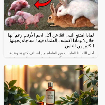
لماذا امتنع النبى ﷺ عن أكل لحم الأرنب رغم أنها
حلال؟ وماذا اكتشف العلماء فيه؟ مفاجأة يجهلها
الكثير من الناس
أحل الله لنا الطيبات من الطعام من أصناف كثيرة، وعرفنا
النبي صلى الله عليه وآله وسـلم على بعض ما حرم علينا،
ولكن يثير البعض من حين لآخر بعض المعلومات الغير