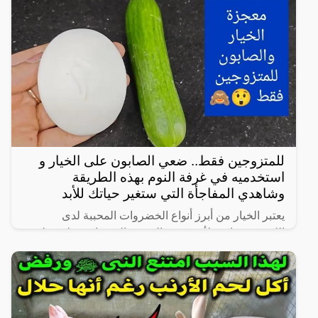
زوجية مشروعة أو علاقة محرمة مع الرجال، ففي هذا
المقال
للمتزوجين فقط.. ضعي الصابون على الخيار و
استخدميه في غرفة النوم بهذه الطريقة
وشاهدي المفاجأة التي ستغير حياتك للأبد
يعتبر الخيار من أبرز أنواع الخضروات المحببة لدى
الكثيرين، خاصة لأنه شبه خالي من السعرات وطعمه لذيذ
ومنعش، وله فوائد كثيرة لأنه غني بالفيتامينات والمعادن،
كما