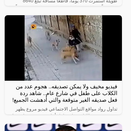
طويلة استمرت 370 يوماً، قاطعاً مسافة تبلغ 8640
كيلومتراً من ولاية كيرالا الهندية إلى مكة المكرّمة سيراً
على
فيديو مخيف ولا يمكن تصديقه.. هجوم عدد من
الكلاب على طفل في شارع عام.. شاهد ردة
فعل صديقه الغير متوقعة والتي أدهشت الجميع!
تداول رواد مواقع التواصل الاجتماعي فيديو مروع يظهر
هجوم عدد من الكلاب على طفل أثناء سيره في شارع عام
برفقة صديقه.