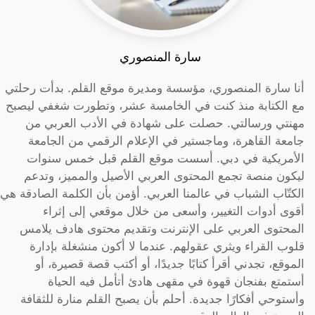
سارة المنصوري
أنا سارة المنصوري، مؤسسة ومديرة موقع القلم. بدأت رحلتي
مع الكتابة منذ كنت في الخامسة عشر، وتطورت شغفي ليصبح
مهنتي ورسالتي. حصلت على شهادة في الأدب العربي من
جامعة القاهرة، وماجستير في الإعلام الرقمي من الجامعة
الأمريكية في دبي. أسست موقع القلم قبل خمس سنوات
ليكون منصة تجمع المحتوى العربي الأصيل والمميز، وتدعم
الكتّاب الشباب في عالمنا العربي. أؤمن بأن الكلمة الصادقة هي
أقوى أدوات التغيير، وأسعى من خلال موقعي إلى إثراء
المحتوى العربي على الإنترنت وتقديم محتوى هادف يلامس
قلوب القراء ويثري عقولهم. عندما لا أكون منشغلة بإدارة
الموقع، تجدني أقرأ كتابًا جديدًا، أو أكتب قصة قصيرة، أو
أستمتع بفنجان قهوة في مقهى هادئ أتأمل فيه الحياة
وأستوحي أفكارًا جديدة. أحلم بأن يصبح القلم منارة للثقافة