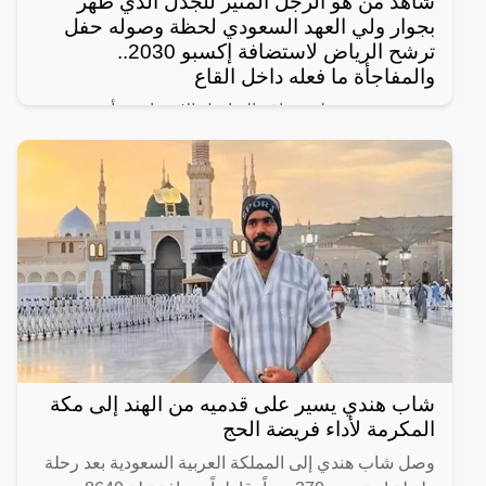
شاهد من هو الرجل المثير للجدل الذي ظهر
بجوار ولي العهد السعودي لحظة وصوله حفل
ترشح الرياض لاستضافة إكسبو 2030..
والمفاجأة ما فعله داخل القاع
رصد مغردون على مواقع التواصل الإجتماعي، أحدث
ظهور للرجل المجهول ذو النظرات الحادة الذي يقف دوماً
بالقرب من ولي العهد السعودي الأمير محمد بن سلمان
ويرافقه في
شاب هندي يسير على قدميه من الهند إلى مكة
المكرمة لأداء فريضة الحج
وصل شاب هندي إلى المملكة العربية السعودية بعد رحلة