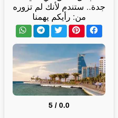
جدة.. ستندم لأنك لم تزوره
من: رأيكم يهمنا
/ 5
0.0