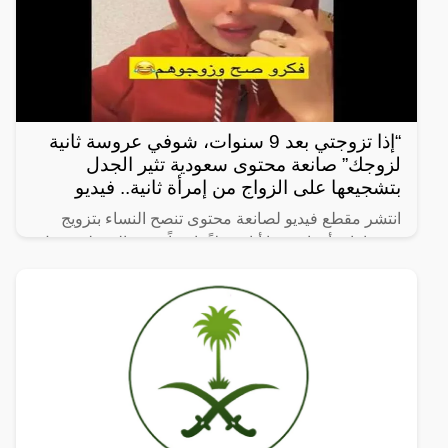
“إذا تزوجتي بعد 9 سنوات، شوفي عروسة ثانية
لزوجك” صانعة محتوى سعودية تثير الجدل
بتشجيعها على الزواج من إمرأة ثانية.. فيديو
انتشر مقطع فيديو لصانعة محتوى تنصح النساء بتزويج
زوجها بامرأة ثانية، ما أثار جدلاً واسعاً. وفي المقطع، تقول
الصانعة: “إذا تزوجتي بعد 9 سنوات، شوفي عروسة ثانية