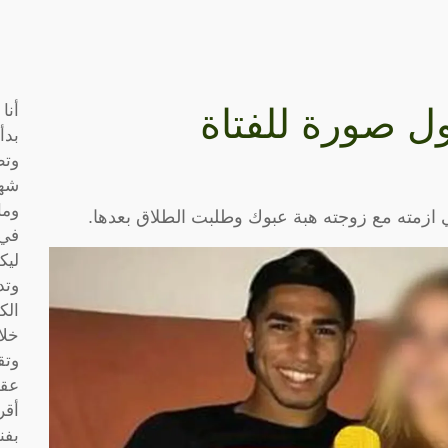
أنا
ول صورة للفتاة
بدأ
وتط
شها
وما
 ازمته مع زوجته هبة عبوك وطلبت الطلاق بعدها.
في 
ليك
وتد
الك
خلا
وتق
عقو
أقر
بفن