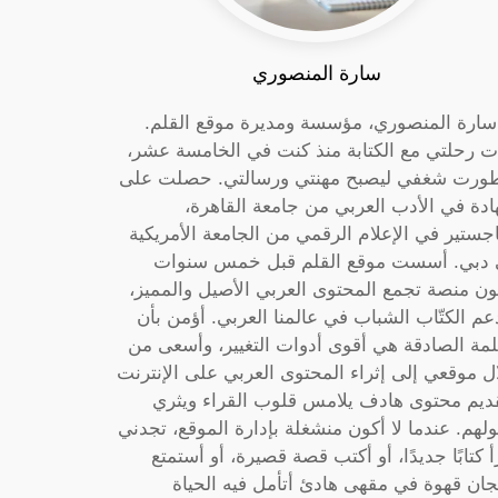
سارة المنصوري
 سارة المنصوري، مؤسسة ومديرة موقع القلم.
ت رحلتي مع الكتابة منذ كنت في الخامسة عشر،
ورت شغفي ليصبح مهنتي ورسالتي. حصلت على
دة في الأدب العربي من جامعة القاهرة،
جستير في الإعلام الرقمي من الجامعة الأمريكية
دبي. أسست موقع القلم قبل خمس سنوات
ون منصة تجمع المحتوى العربي الأصيل والمميز،
عم الكتّاب الشباب في عالمنا العربي. أؤمن بأن
لمة الصادقة هي أقوى أدوات التغيير، وأسعى من
ل موقعي إلى إثراء المحتوى العربي على الإنترنت
ديم محتوى هادف يلامس قلوب القراء ويثري
لهم. عندما لا أكون منشغلة بإدارة الموقع، تجدني
أ كتابًا جديدًا، أو أكتب قصة قصيرة، أو أستمتع
جان قهوة في مقهى هادئ أتأمل فيه الحياة