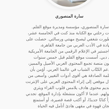
سارة المنصوري
 سارة المنصوري، مؤسسة ومديرة موقع القلم.
ت رحلتي مع الكتابة منذ كنت في الخامسة عشر،
ورت شغفي ليصبح مهنتي ورسالتي. حصلت على
دة في الأدب العربي من جامعة القاهرة،
جستير في الإعلام الرقمي من الجامعة الأمريكية
دبي. أسست موقع القلم قبل خمس سنوات
ون منصة تجمع المحتوى العربي الأصيل والمميز،
عم الكتّاب الشباب في عالمنا العربي. أؤمن بأن
لمة الصادقة هي أقوى أدوات التغيير، وأسعى من
ل موقعي إلى إثراء المحتوى العربي على الإنترنت
ديم محتوى هادف يلامس قلوب القراء ويثري
لهم. عندما لا أكون منشغلة بإدارة الموقع، تجدني
أ كتابًا جديدًا، أو أكتب قصة قصيرة، أو أستمتع
جان قهوة في مقهى هادئ أتأمل فيه الحياة