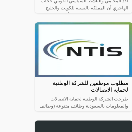
أكد المحامي والناشط السياسي الكويتي حجاب
الهاجري أن المملكة بالنسبة للكويت والخليج
والعرب والمسلمين ليست خط أحمر بل خط
دم ، مستذكراً بيت شعر للملك فهد بن
مطلوب موظفين للشركة الوطنية
لحماية الاتصالات
طرحت الشركة الوطنية لحماية الاتصالات
والمعلومات بالسعودية وظائف متنوعة (وظائف
إدارية ، مالية، قانونية، هندسية وتقنية) شاغرة
للتقديم (رجال / نساء) لحملة