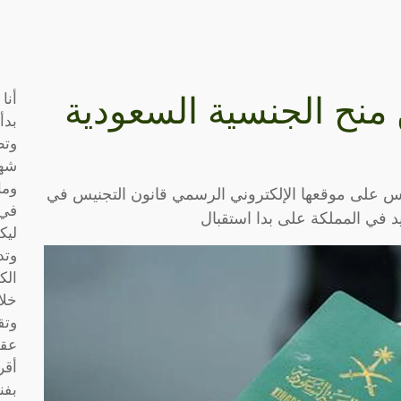
أنا
ن منح الجنسية السعودية
بدأ
وتط
شها
وما
يس على موقعها الإلكتروني الرسمي قانون التجنيس في
في 
 في المملكة على بدا استقبال
ليك
وتد
الك
خلا
وتق
عقو
أقر
بفن