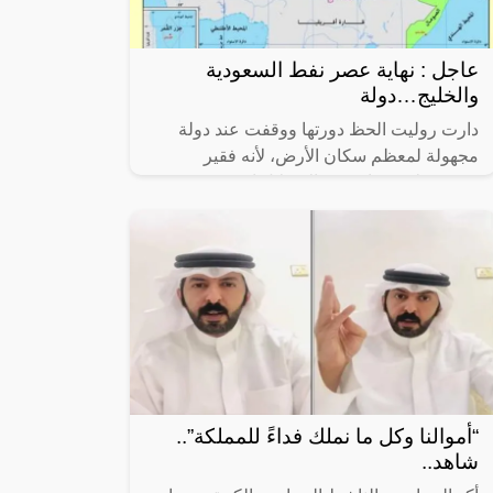
عاجل : نهاية عصر نفط السعودية
والخليج…دولة
دارت روليت الحظ دورتها ووقفت عند دولة
مجهولة لمعظم سكان الأرض، لأنه فقير
وصغير، لا مغريات فيه إلا شلال اسمه Kaieteur
تهوي مياهه من ارتفاع 226 مترا.
“أموالنا وكل ما نملك فداءً للمملكة”..
شاهد..