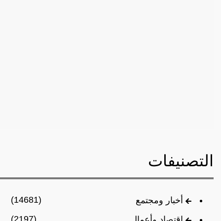
التصنيفات
(14681)
أخبار ومجتمع
(2197)
اقتصاد وأعمال