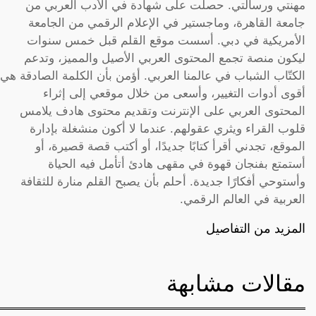
مهنتي ورسالتي. حصلت على شهادة في الأدب العربي من
جامعة القاهرة، وماجستير في الإعلام الرقمي من الجامعة
الأمريكية في دبي. أسست موقع القلم قبل خمس سنوات
ليكون منصة تجمع المحتوى العربي الأصيل والمميز، وتدعم
الكتّاب الشباب في عالمنا العربي. أؤمن بأن الكلمة الصادقة هي
أقوى أدوات التغيير، وأسعى من خلال موقعي إلى إثراء
المحتوى العربي على الإنترنت وتقديم محتوى هادف يلامس
قلوب القراء ويثري عقولهم. عندما لا أكون منشغلة بإدارة
الموقع، تجدني أقرأ كتابًا جديدًا، أو أكتب قصة قصيرة، أو
أستمتع بفنجان قهوة في مقهى هادئ أتأمل فيه الحياة
وأستوحي أفكارًا جديدة. أحلم بأن يصبح القلم منارة للثقافة
العربية في العالم الرقمي.
المزيد من التفاصيل
مقالات مشابهة