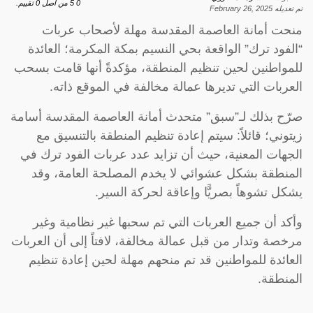
0
5
من اصل
0
تقييم.
تم تعديله
February 26, 2025
منحت أمانة العاصمة المقدسة مهلة لأصحاب عربات
“الفود ترك” الواقعة بحي النسيم بمكة المكرمة؛ العائدة
للمواطنين لحين تنظيم المنطقة، مؤكدةً أنها قامت بسحب
العربات التي تديرها عمالة مخالفة في الموقع ذاته.
صرّح بذلك لـ”سبق” متحدث أمانة العاصمة المقدسة أسامة
زيتوني؛ قائلاً: سيتم إعادة تنظيم المنطقة بالتنسيق مع
الجهات المعنية، حيث أن تزايد عدد عربات الفود ترك في
المنطقة بشكل عشوائي لا يخدم المصلحة العامة، وقد
يشكل تشوهاً بصريًّا وإعاقة لحركة السير.
وأكد أن جميع العربات التي تم سحبها غير نظامية وغير
مرخصة وتدار من قبل عمالة مخالفة، لافتاً إلى أن العربات
العائدة للمواطنين قد تم منحهم مهلة لحين إعادة تنظيم
المنطقة.