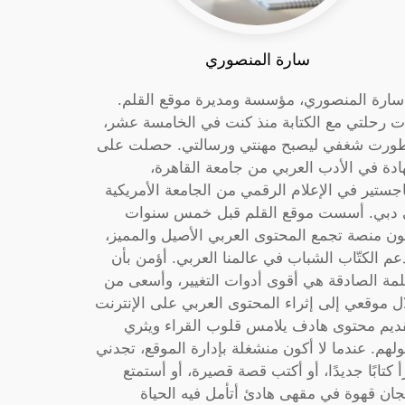
سارة المنصوري
 سارة المنصوري، مؤسسة ومديرة موقع القلم.
ت رحلتي مع الكتابة منذ كنت في الخامسة عشر،
ورت شغفي ليصبح مهنتي ورسالتي. حصلت على
دة في الأدب العربي من جامعة القاهرة،
جستير في الإعلام الرقمي من الجامعة الأمريكية
دبي. أسست موقع القلم قبل خمس سنوات
ون منصة تجمع المحتوى العربي الأصيل والمميز،
عم الكتّاب الشباب في عالمنا العربي. أؤمن بأن
لمة الصادقة هي أقوى أدوات التغيير، وأسعى من
ل موقعي إلى إثراء المحتوى العربي على الإنترنت
ديم محتوى هادف يلامس قلوب القراء ويثري
لهم. عندما لا أكون منشغلة بإدارة الموقع، تجدني
أ كتابًا جديدًا، أو أكتب قصة قصيرة، أو أستمتع
جان قهوة في مقهى هادئ أتأمل فيه الحياة