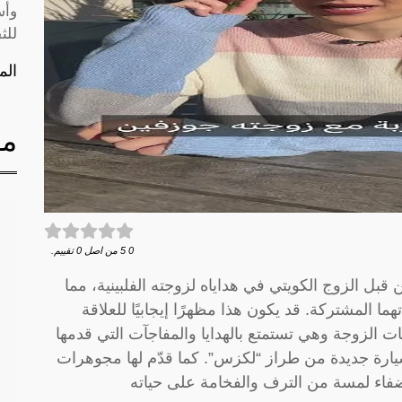
وأس
للث
الم
مق
0
5
من اصل
0
تقييم.
 الزوج الكويتي في هداياه لزوجته الفلبينية، مما
ا المشتركة. قد يكون هذا مظهرًا إيجابيًا للعلاقة
طات الزوجة وهي تستمتع بالهدايا والمفاجآت التي قدمها
سيارة جديدة من طراز “لكزس”. كما قدّم لها مجوهرات
إضفاء لمسة من الترف والفخامة على حياته