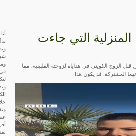
أنا
 المنزلية التي جاءت
بدأ
وتط
شها
وما
 الزوج الكويتي في هداياه لزوجته الفلبينية، مما
في 
هما المشتركة. قد يكون هذا
ليك
وتد
الك
خلا
وتق
عقو
أقر
بفن