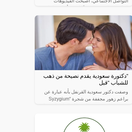
التواصل الاجتماعي، أصبحت الفيديوهات
الطريفة والمضحكة جزءًا لا يتجزأ من حياتنا
اليومية، ومن بين الفيديوهات التي انتشرت
“دكتورة سعودية يقدم نصيحة من ذهب
للشباب “قبل
وصفت دكتور سعودية القرنفل بأنه عبارة عن
براعم زهور مجففة من شجرة “Syzygium
aromaticum وينتمي إلى عائلة النبات المسماة
“yrtaceae”، وهو نبات دائم الخضرة ينمو في