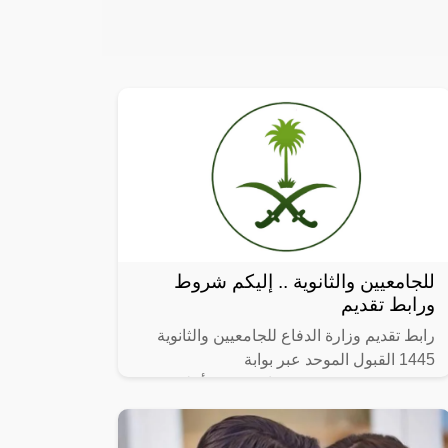
للجامعيين والثانوية .. إليكم شروط
ورابط تقديم
رابط تقديم وزارة الدفاع للجامعيين والثانوية
1445 القبول الموحد عبر بوابة
afca.mod.gov.sa ، في بيان رسمي أعلنت
وزارة الدفاع بالمملكة العربية السعودية متمثلة