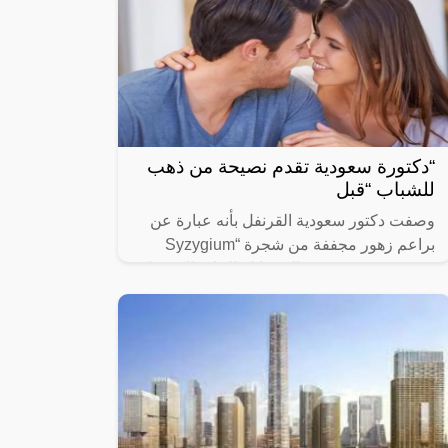
“دكتورة سعودية تقدم نصيحة من ذهب
للشباب “قبل
وصفت دكتور سعودية القرنفل بأنه عبارة عن
براعم زهور مجففة من شجرة “Syzygium
aromaticum وينتمي إلى عائلة النبات المسماة
“yrtaceae”، وهو نبات دائم الخضرة ينمو في