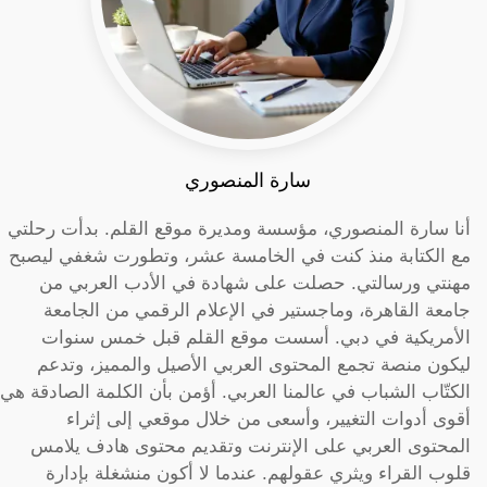
سارة المنصوري
أنا سارة المنصوري، مؤسسة ومديرة موقع القلم. بدأت رحلتي
مع الكتابة منذ كنت في الخامسة عشر، وتطورت شغفي ليصبح
مهنتي ورسالتي. حصلت على شهادة في الأدب العربي من
جامعة القاهرة، وماجستير في الإعلام الرقمي من الجامعة
الأمريكية في دبي. أسست موقع القلم قبل خمس سنوات
ليكون منصة تجمع المحتوى العربي الأصيل والمميز، وتدعم
الكتّاب الشباب في عالمنا العربي. أؤمن بأن الكلمة الصادقة هي
أقوى أدوات التغيير، وأسعى من خلال موقعي إلى إثراء
المحتوى العربي على الإنترنت وتقديم محتوى هادف يلامس
قلوب القراء ويثري عقولهم. عندما لا أكون منشغلة بإدارة