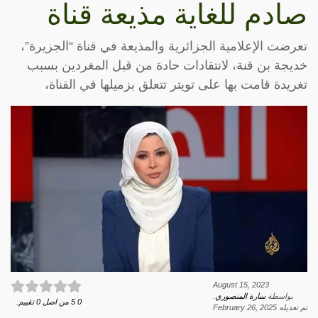
صادم للغاية مذيعة قناة
تعرضت الإعلامية الجزائرية والمذيعة في قناة “الجزيرة”،
خديجة بن قنة، لانتقادات حادة من قبل المغردين بسبب
تغريدة قامت بها على تويتر تتعلق بزميلها في القناة،
August 15, 2023
بواسطة
سارة المنصوري
.
0
5
من اصل
0
تقييم.
تم تعديله
February 26, 2025