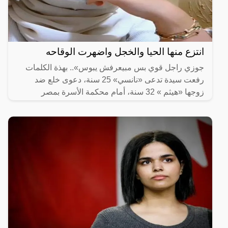
انتزع منها الحيا والخجل واضهرت الوقاحه
جوزي راجل قوي بس مبيعرفش يبوس».. بهذة الكلمات
رفعت سيدة تدعى «نانسي» 25 سنة، دعوى خلع ضد
زوجها «هيثم » 32 سنة، أمام محكمة الأسرة بمصر
الجديدة.