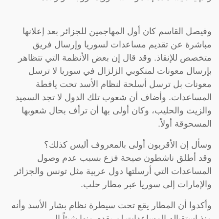
وفيصل القاسم كان أول المهاجمين للجزائر بعد إعلانها
مباشرة عن تقديم مساعدات لسوريا وإرسال فريق
متخصص للإنقاذ. وقد قال إن بعض الأنظمة التي تتظاهر
بإرسال معونات لمنكوبي الزلزال في سوريا لا ترسل
معونات بل ترسل أسلحة لنظام الأسد تحت يافطة
المساعدات. وأضاف أن شعوب تلك الدول لا تجد السميد
والزيت والحليب، وكان أولى بها أن ترأف بحال شعوبها
المسحوقة أولاً.
وسأل إن الأقربون أولى بالمعروف أليس كذلك؟
وقد أطلق ناشطون صيحة فزع بسبب عدم وصول
المساعدات التي أرسلتها دول عربية مثل تونس والجزائر
والإمارات إلى سوريا عبر مطار حلب.
وأكدوا أن المطار يقع تحت سيطرة نظام بشار الأسد وأنه
منذ استقباله المساعدات لم يقدم منها شيئاً إلى