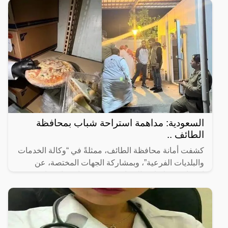
السعودية: مداهمة استراحة شباب بمحافظة
الطائف ..
كشفت أمانة محافظة الطائف، ممثلةً في “وكالة الخدمات
والبلديات الفرعية”، وبمشاركة الجهات المختصة، عن
استراحة حولتها عمالة وافدة من جنسيات “باكستانية
وهندية” إلى