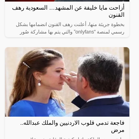
أزاحت مايا خليفة عن المشهد… السعودية رهف
القنون
بخطوة جريئة منها، أعلنت رهف القنون انضمامها بشكل
رسمي لمنصة “onlyfans” والتي يتم بها مشاركة صُور
وفيديوهات مقابل اشتراك شهري من المتابعين الذين
يرغبون بمتابعة
فاجعة تدمي قلوب الاردنيين والملك عبدالله..
مرض