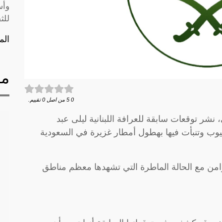
وأس
للث
الم
مق
0
5
من اصل
0
تقييم.
شر توقعات سابقة للعرافة اللبنانية ليلى عبد
تيوب وتنبأت فيها بهطول أمطار غزيرة في السعودية
زامن مع الحالة الماطرة التي تشهدها معظم مناطق