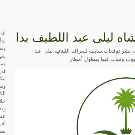
أنا
اه ليلى عبد اللطيف بدا
بدأ
وتط
شر توقعات سابقة للعرافة اللبنانية ليلى عبد
شها
يوب وتنبأت فيها بهطول أمطار
وما
في 
ليك
وتد
الك
خلا
وتق
عقو
أقر
بفن