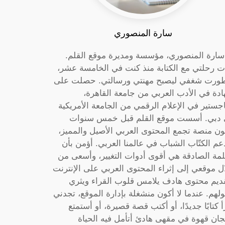
سارة المنصوري
 سارة المنصوري، مؤسسة ومديرة موقع القلم.
ت رحلتي مع الكتابة منذ كنت في الخامسة عشر،
ورت شغفي ليصبح مهنتي ورسالتي. حصلت على
دة في الأدب العربي من جامعة القاهرة،
جستير في الإعلام الرقمي من الجامعة الأمريكية
دبي. أسست موقع القلم قبل خمس سنوات
ون منصة تجمع المحتوى العربي الأصيل والمميز،
عم الكتّاب الشباب في عالمنا العربي. أؤمن بأن
لمة الصادقة هي أقوى أدوات التغيير، وأسعى من
ل موقعي إلى إثراء المحتوى العربي على الإنترنت
ديم محتوى هادف يلامس قلوب القراء ويثري
لهم. عندما لا أكون منشغلة بإدارة الموقع، تجدني
أ كتابًا جديدًا، أو أكتب قصة قصيرة، أو أستمتع
جان قهوة في مقهى هادئ أتأمل فيه الحياة