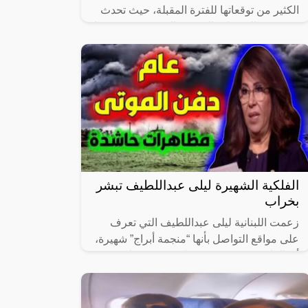
الكثير من توقعاتها للفترة المقبلة، حيث تحدث
عن بعض التوقعات المرعبة التي سوف يشهدها
العالم، كما كشفت عن توقعات مفاجئة
الفلكية الشهيرة ليلى عبداللطيف تبشر
بخراب
زعمت اللبنانية ليلى عبداللطيف التي تعرف
على مواقع التواصل بأنها “منجمة أبراج” شهيرة،
أن العام 2023 سيشهد كوارث كبيرة على
المستوى العالمي وأنه عام “دموي” بشكل