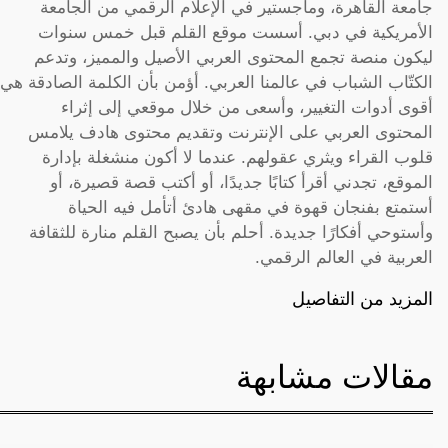
جامعة القاهرة، وماجستير في الإعلام الرقمي من الجامعة
الأمريكية في دبي. أسست موقع القلم قبل خمس سنوات
ليكون منصة تجمع المحتوى العربي الأصيل والمميز، وتدعم
الكتّاب الشباب في عالمنا العربي. أؤمن بأن الكلمة الصادقة هي
أقوى أدوات التغيير، وأسعى من خلال موقعي إلى إثراء
المحتوى العربي على الإنترنت وتقديم محتوى هادف يلامس
قلوب القراء ويثري عقولهم. عندما لا أكون منشغلة بإدارة
الموقع، تجدني أقرأ كتابًا جديدًا، أو أكتب قصة قصيرة، أو
أستمتع بفنجان قهوة في مقهى هادئ أتأمل فيه الحياة
وأستوحي أفكارًا جديدة. أحلم بأن يصبح القلم منارة للثقافة
العربية في العالم الرقمي.
المزيد من التفاصيل
مقالات مشابهة