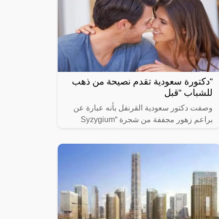
“دكتورة سعودية تقدم نصيحة من ذهب
للشباب “قبل
وصفت دكتور سعودية القرنفل بأنه عبارة عن
براعم زهور مجففة من شجرة “Syzygium
aromaticum وينتمي إلى عائلة النبات المسماة
“yrtaceae”، وهو نبات دائم الخضرة ينمو في