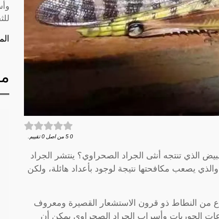
وأس
للث
الم
مق
0
5
من اصل
0
تقييم.
يض الذي تنتجه أنثى الجراد الصحراوي؟ ينتشر الجراد
لذي يصعب مكافحتها نتيجة لوجود بأعداد هائلة، ولكن
واع من النطاط ذو قرون الاستشعار القصيرة ومعروف
عات الحوريات وأسراب الجراد الصحراوي يمكن أن