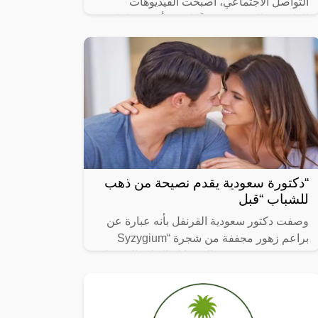
التواصل الاجتماعي، أصبحت الفيديوهات
الطريفة والمضحكة جزءًا لا يتجزأ من حياتنا
اليومية، ومن بين الفيديوهات التي انتشرت
“دكتورة سعودية يقدم نصيحة من ذهب
للشباب “قبل
وصفت دكتور سعودية القرنفل بأنه عبارة عن
براعم زهور مجففة من شجرة “Syzygium
aromaticum وينتمي إلى عائلة النبات المسماة
“yrtaceae”، وهو نبات دائم الخضرة ينمو في