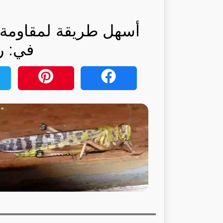
أسهل طريقة لمقاومة 
في: ر