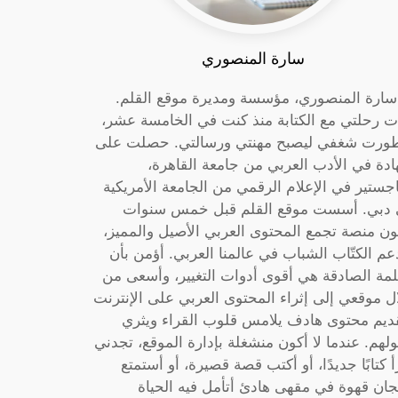
سارة المنصوري
 سارة المنصوري، مؤسسة ومديرة موقع القلم.
ت رحلتي مع الكتابة منذ كنت في الخامسة عشر،
ورت شغفي ليصبح مهنتي ورسالتي. حصلت على
دة في الأدب العربي من جامعة القاهرة،
جستير في الإعلام الرقمي من الجامعة الأمريكية
دبي. أسست موقع القلم قبل خمس سنوات
ون منصة تجمع المحتوى العربي الأصيل والمميز،
عم الكتّاب الشباب في عالمنا العربي. أؤمن بأن
لمة الصادقة هي أقوى أدوات التغيير، وأسعى من
ل موقعي إلى إثراء المحتوى العربي على الإنترنت
ديم محتوى هادف يلامس قلوب القراء ويثري
لهم. عندما لا أكون منشغلة بإدارة الموقع، تجدني
أ كتابًا جديدًا، أو أكتب قصة قصيرة، أو أستمتع
جان قهوة في مقهى هادئ أتأمل فيه الحياة