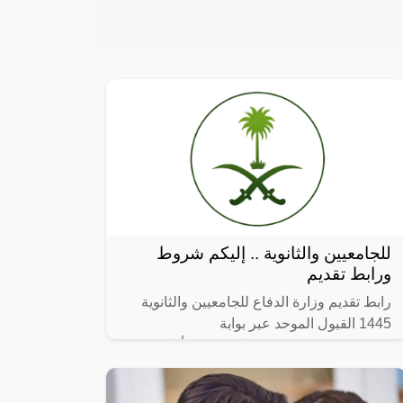
للجامعيين والثانوية .. إليكم شروط
ورابط تقديم
رابط تقديم وزارة الدفاع للجامعيين والثانوية
1445 القبول الموحد عبر بوابة
afca.mod.gov.sa ، في بيان رسمي أعلنت
وزارة الدفاع بالمملكة العربية السعودية متمثلة