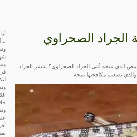
أنا
 الجراد الصحراوي
بدأ
وتط
شها
وما
يض الذي تنتجه أنثى الجراد الصحراوي؟ ينتشر الجراد
في 
والذي يصعب مكافحتها نتيجة
ليك
وتد
الك
خلا
وتق
عقو
أقر
بفن