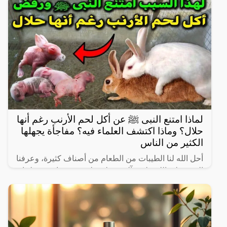
كما
لماذا امتنع النبى ﷺ عن أكل لحم الأرنب رغم أنها
حلال؟ وماذا اكتشف العلماء فيه؟ مفاجأة يجهلها
الكثير من الناس
أحل الله لنا الطيبات من الطعام من أصناف كثيرة، وعرفنا
النبي صلى الله عليه وآله وسـلم على بعض ما حرم علينا،
ولكن يثير البعض من حين لآخر بعض المعلومات الغير