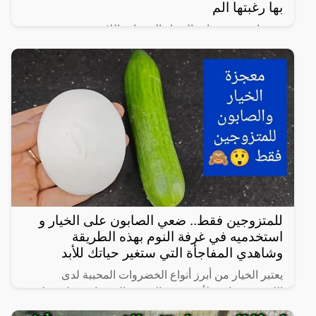
بها رغبتها الم
في واحدة من نوادر النساء العربيات اللاتي يعشن شهوة
مفرطة في الرغبة بالعلاقة الجنسية، سواءً ضمن علاقة
زوجية مشروعة أو علاقة محرمة مع الرجال، ففي هذا
المقال
للمتزوجين فقط.. ضعي الصابون على الخيار و
استخدميه في غرفة النوم بهذه الطريقة
وشاهدي المفاجأة التي ستغير حياتك للأبد
يعتبر الخيار من أبرز أنواع الخضروات المحببة لدى
الكثيرين، خاصة لأنه شبه خالي من السعرات وطعمه لذيذ
ومنعش، وله فوائد كثيرة لأنه غني بالفيتامينات والمعادن،