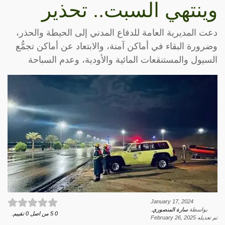
وينتهي السبت.. تحذير
دعت المديرية العامة للدفاع المدني إلى الحيطة والحذر،
وضرورة البقاء في أماكن آمنة، والابتعاد عن أماكن تجمُّع
السيول والمستنقعات المائية والأودية، وعدم السباحة
January 17, 2024
بواسطة
سارة المنصوري
.
0
5
من اصل
0
تقييم.
تم تعديله
February 26, 2025