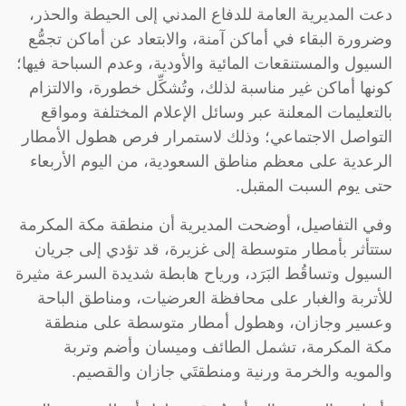
دعت المديرية العامة للدفاع المدني إلى الحيطة والحذر،
وضرورة البقاء في أماكن آمنة، والابتعاد عن أماكن تجمُّع
السيول والمستنقعات المائية والأودية، وعدم السباحة فيها؛
كونها أماكن غير مناسبة لذلك، وتُشكِّل خطورة، والالتزام
بالتعليمات المعلنة عبر وسائل الإعلام المختلفة ومواقع
التواصل الاجتماعي؛ وذلك لاستمرار فرص هطول الأمطار
الرعدية على معظم مناطق السعودية، من اليوم الأربعاء
حتى يوم السبت المقبل.
وفي التفاصيل، أوضحت المديرية أن منطقة مكة المكرمة
ستتأثر بأمطار متوسطة إلى غزيرة، قد تؤدي إلى جريان
السيول وتساقُط البَرَد، ورياح هابطة شديدة السرعة مثيرة
للأتربة والغبار على محافظة العرضيات، ومناطق الباحة
وعسير وجازان، وهطول أمطار متوسطة على منطقة
مكة المكرمة، تشمل الطائف وميسان وأضم وتربة
والمويه والخرمة ورنية ومنطقتَي جازان والقصيم.