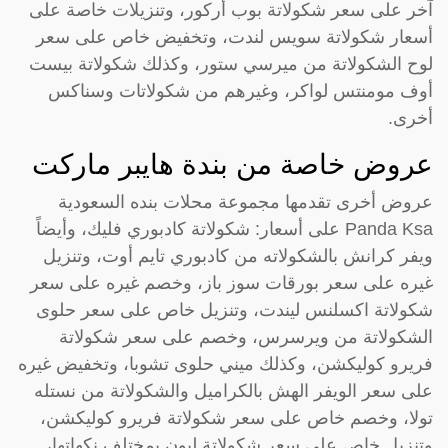
آخر على سعر شكولاتة بوب أركور، وتنزيلات خاصة على
أسعار شكولاتة سويس لندت، وتخفيض خاص على سعر
لوح الشكولاتة من ميرسي ستور، وكذلك شكولاتة بيست
أوف مومنتس لواكر، وغيرهم من شكولاتات وسناكس
أخرى.
عروض خاصة من بندة هايبر ماركت
عروض أخرى تقدمها مجموعة محلات بنده السعودية
Panda Ksa على أسعار: شكولاتة كادبوري فليك، وأيضاً
ويفر كرانش بالشكولاته من كادبوري تايم أوت، وتنزيل
غيره على سعر بورقات سوز باز، وخصم غيره على سعر
شكولاتة اكسلنس ليندت، وتنزيل خاص على سعر حلوى
الشكولاتة من ويرسرس، وخصم على سعر شكولاتة
فريرو كوليكشن، وكذلك ميني حلوى تشوبا، وتخفيض غيره
على سعر الويفر الهش بالكراميل والشكولاتة من نستله
تولا، وخصم خاص على سعر شكولاتة فريرو كوليكشن،
وتنزيل خاص على سعر شكولاتة ليون بمختلف نكهاتها،