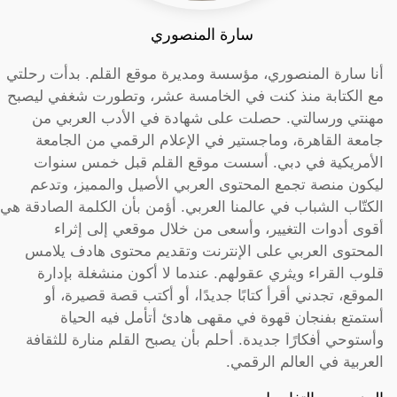
سارة المنصوري
أنا سارة المنصوري، مؤسسة ومديرة موقع القلم. بدأت رحلتي
مع الكتابة منذ كنت في الخامسة عشر، وتطورت شغفي ليصبح
مهنتي ورسالتي. حصلت على شهادة في الأدب العربي من
جامعة القاهرة، وماجستير في الإعلام الرقمي من الجامعة
الأمريكية في دبي. أسست موقع القلم قبل خمس سنوات
ليكون منصة تجمع المحتوى العربي الأصيل والمميز، وتدعم
الكتّاب الشباب في عالمنا العربي. أؤمن بأن الكلمة الصادقة هي
أقوى أدوات التغيير، وأسعى من خلال موقعي إلى إثراء
المحتوى العربي على الإنترنت وتقديم محتوى هادف يلامس
قلوب القراء ويثري عقولهم. عندما لا أكون منشغلة بإدارة
الموقع، تجدني أقرأ كتابًا جديدًا، أو أكتب قصة قصيرة، أو
أستمتع بفنجان قهوة في مقهى هادئ أتأمل فيه الحياة
وأستوحي أفكارًا جديدة. أحلم بأن يصبح القلم منارة للثقافة
العربية في العالم الرقمي.