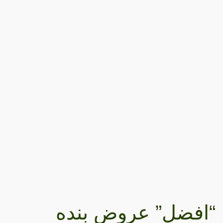
“افضل” عروض بنده