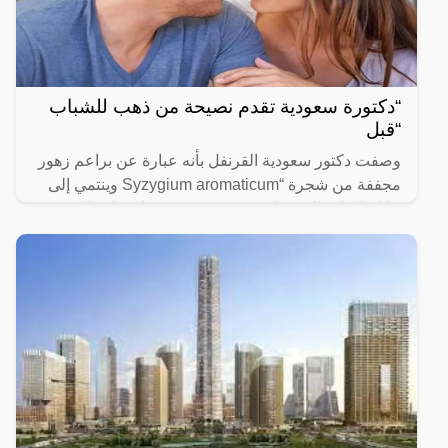
“دكتورة سعودية تقدم نصيحة من ذهب للشباب
“قبل
وصفت دكتور سعودية القرنفل بأنه عبارة عن براعم زهور
مجففة من شجرة “Syzygium aromaticum وينتمي إلى
عائلة النبات المسماة “yrtaceae”، وهو نبات دائم الخضرة
ينمو في