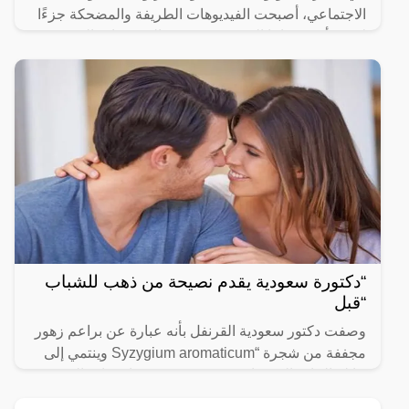
الاجتماعي، أصبحت الفيديوهات الطريفة والمضحكة جزءًا
لا يتجزأ من حياتنا اليومية، ومن بين الفيديوهات التي
انتشرت
“دكتورة سعودية يقدم نصيحة من ذهب للشباب
“قبل
وصفت دكتور سعودية القرنفل بأنه عبارة عن براعم زهور
مجففة من شجرة “Syzygium aromaticum وينتمي إلى
عائلة النبات المسماة “yrtaceae”، وهو نبات دائم الخضرة
ينمو في