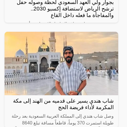
بجوار ولي العهد السعودي لحظة وصوله حفل
ترشح الرياض لاستضافة إكسبو 2030..
والمفاجأة ما فعله داخل القاع
رصد مغردون على مواقع التواصل الإجتماعي، أحدث
ظهور للرجل المجهول ذو النظرات الحادة الذي يقف دوماً
بالقرب من ولي العهد السعودي الأمير محمد بن سلمان
ويرافقه في
شاب هندي يسير على قدميه من الهند إلى مكة
المكرمة لأداء فريضة الحج
وصل شاب هندي إلى المملكة العربية السعودية بعد رحلة
طويلة استمرت 370 يوماً، قاطعاً مسافة تبلغ 8640