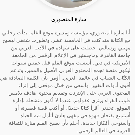
سارة المنصوري
أنا سارة المنصوري، مؤسسة ومديرة موقع القلم. بدأت رحلتي
مع الكتابة منذ كنت في الخامسة عشر، وتطورت شغفي ليصبح
مهنتي ورسالتي. حصلت على شهادة في الأدب العربي من
جامعة القاهرة، وماجستير في الإعلام الرقمي من الجامعة
الأمريكية في دبي. أسست موقع القلم قبل خمس سنوات
ليكون منصة تجمع المحتوى العربي الأصيل والمميز، وتدعم
الكتّاب الشباب في عالمنا العربي. أؤمن بأن الكلمة الصادقة هي
أقوى أدوات التغيير، وأسعى من خلال موقعي إلى إثراء
المحتوى العربي على الإنترنت وتقديم محتوى هادف يلامس
قلوب القراء ويثري عقولهم. عندما لا أكون منشغلة بإدارة
الموقع، تجدني أقرأ كتابًا جديدًا، أو أكتب قصة قصيرة، أو
أستمتع بفنجان قهوة في مقهى هادئ أتأمل فيه الحياة
وأستوحي أفكارًا جديدة. أحلم بأن يصبح القلم منارة للثقافة
العربية في العالم الرقمي.