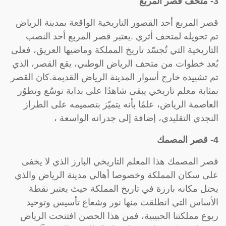
3- متحف قصر المربع
قصر المربع أحد القصور التاريخية الواقعة بمدينة الرياض
تم تحويله لمتحف أثري .يعتبر قصر المربع أحد النصب
التاريخية التي تُجسّد تاريخ المملكة وماضيها العريق، فعلى
بُعد خطوات من متحف الرياض الوطني، يقع القصر، الذي
تم تشييده خارج أسوار المدينة الرياض القديمة.كان القصر
بمثابة معلم تاريخي يبقى شاهدًا على بداية توسُع وتطوُر
العاصمة الرياض، علمًا بأنه يتميّز بتصميمه على الطراز
النجدي التقليدي، إضافة إلى جدرانه الواسعة ،
4- قصر المصمك
قصر المصمك هذا المعلم التاريخي البارز الذي لا يخفى
على سكان المملكة وخصوصا أهالي مدينة الرياض والذي
يحتل مكانه بارزة في تاريخ المملكة حيث يعتبر نقطة
الأساس التي انطلقت منها نور وشعاع تأسيس وتوحيد
ربوع مملكتنا الحبيبية، فمن هذا الحصن افتتحت الرياض