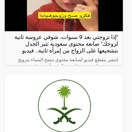
“إذا تزوجتي بعد 9 سنوات، شوفي عروسة ثانية
لزوجك” صانعة محتوى سعودية تثير الجدل
بتشجيعها على الزواج من إمرأة ثانية.. فيديو
انتشر مقطع فيديو لصانعة محتوى تنصح النساء بتزويج
زوجها بامرأة ثانية، ما أثار جدلاً واسعاً. وفي المقطع، تقول
الصانعة: “إذا تزوجتي بعد 9 سنوات، شوفي عروسة ثانية