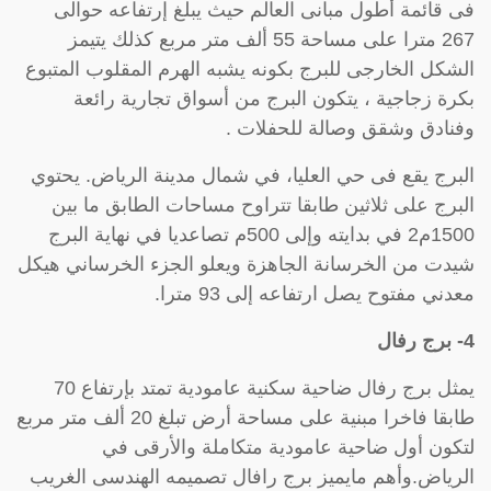
فى قائمة أطول مبانى العالم حيث يبلغ إرتفاعه حوالى
267 مترا على مساحة 55 ألف متر مربع كذلك يتيمز
الشكل الخارجى للبرج بكونه يشبه الهرم المقلوب المتبوع
بكرة زجاجية ، يتكون البرج من أسواق تجارية رائعة
وفنادق وشقق وصالة للحفلات .
البرج يقع فى حي العليا، في شمال مدينة الرياض. يحتوي
البرج على ثلاثين طابقا تتراوح مساحات الطابق ما بين
1500م2 في بدايته وإلى 500م تصاعديا في نهاية البرج
شيدت من الخرسانة الجاهزة ويعلو الجزء الخرساني هيكل
معدني مفتوح يصل ارتفاعه إلى 93 مترا.
4- برج رفال
يمثل برج رفال ضاحية سكنية عامودية تمتد بإرتفاع 70
طابقا فاخرا مبنية على مساحة أرض تبلغ 20 ألف متر مربع
لتكون أول ضاحية عامودية متكاملة والأرقى في
الرياض.وأهم مايميز برج رافال تصميمه الهندسى الغريب