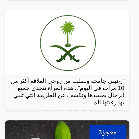
“رغبتي جامحة وبطلب من زوجي العلاقة أكثر من
10 مرات في اليوم”.. هذه المرأة تتحدى جميع
الرجال بجسدها وتكشف عن الطريقة التي تلبي
بها رغبتها الم
في واحدة من نوادر النساء العربيات اللاتي يعشن شهوة
مفرطة في الرغبة بالعلاقة الجنسية، سواءً ضمن علاقة
زوجية مشروعة أو علاقة محرمة مع الرجال، ففي هذا
المقال