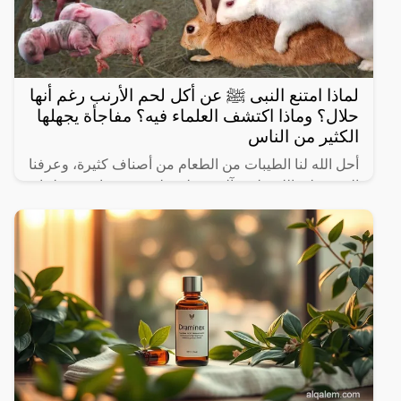
لماذا امتنع النبى ﷺ عن أكل لحم الأرنب رغم أنها
حلال؟ وماذا اكتشف العلماء فيه؟ مفاجأة يجهلها
الكثير من الناس
أحل الله لنا الطيبات من الطعام من أصناف كثيرة، وعرفنا
النبي صلى الله عليه وآله وسـلم على بعض ما حرم علينا،
ولكن يثير البعض من حين لآخر بعض المعلومات الغير