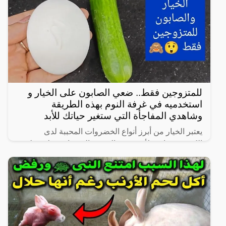
للمتزوجين فقط.. ضعي الصابون على الخيار و
استخدميه في غرفة النوم بهذه الطريقة
وشاهدي المفاجأة التي ستغير حياتك للأبد
يعتبر الخيار من أبرز أنواع الخضروات المحببة لدى
الكثيرين، خاصة لأنه شبه خالي من السعرات وطعمه لذيذ
ومنعش، وله فوائد كثيرة لأنه غني بالفيتامينات والمعادن،
كما