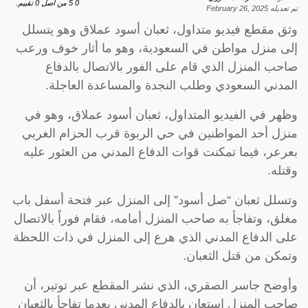
0
5
من اصل
0
تقييم.
تم تعديله
February 26, 2025
وثق مقطع فيديو متداول، ثعبان أسود عملاق وهو يتسلل
إلى منزل مواطن في السعودية، وهو ما أثار خوف ورعب
صاحب المنزل الذي قام على الفور بالاتصال بالدفاع
المدني السعودي وطلب النجدة والمساعدة العاجلة.
وظهر في الفيديو المتداول، ثعبان أسود عملاق، وهو في
منزل أحد المواطنين في حي الربوة قرب الحزام الغربي
بعرعر، فيما تمكنت قوات الدفاع المدني من العثور عليه
وقتله.
وتسلل ثعبان “صل أسود” إلى المنزل عبر فتحة أسفل باب
مغلق، وتفاجأ به صاحب المنزل أمامه، فقام فوراً بالاتصال
على الدفاع المدني الذي هرع إلى المنزل في ذات اللحظة
وتمكن من قتل الثعبان.
وأوضح جاسر الصقري، الذي نشر المقطع عبر توتير، أن
صاحب المنزل استعان بالدفاع المدني بعدما تفاجأ بالثعبان