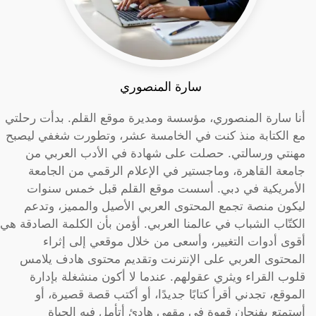
سارة المنصوري
أنا سارة المنصوري، مؤسسة ومديرة موقع القلم. بدأت رحلتي
مع الكتابة منذ كنت في الخامسة عشر، وتطورت شغفي ليصبح
مهنتي ورسالتي. حصلت على شهادة في الأدب العربي من
جامعة القاهرة، وماجستير في الإعلام الرقمي من الجامعة
الأمريكية في دبي. أسست موقع القلم قبل خمس سنوات
ليكون منصة تجمع المحتوى العربي الأصيل والمميز، وتدعم
الكتّاب الشباب في عالمنا العربي. أؤمن بأن الكلمة الصادقة هي
أقوى أدوات التغيير، وأسعى من خلال موقعي إلى إثراء
المحتوى العربي على الإنترنت وتقديم محتوى هادف يلامس
قلوب القراء ويثري عقولهم. عندما لا أكون منشغلة بإدارة
الموقع، تجدني أقرأ كتابًا جديدًا، أو أكتب قصة قصيرة، أو
أستمتع بفنجان قهوة في مقهى هادئ أتأمل فيه الحياة