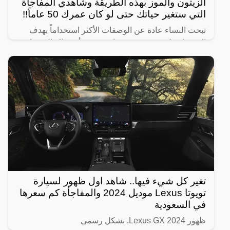
الزيتون والموز بهذه الطريقة وشاهدي المفاجأة
التي ستغير حياتك حتى لو كان عمرك 50 عاماً!!
تبحث النساء عادة عن الوصفات الأكثر استخداماً بهدف
الحصول على شعر صحي وناعم، ومن أبرز تلك الوصفات
الخاصة بالبشرة والجسم للحصول على أفضل نتيجة خلال
فترة قصيرة،
تغير كل شيء فيها.. شاهد اول ظهور لسيارة
تويوتا Lexus موديل 2024 والمفاجأة كم سعرها
في السعودية
ظهور Lexus GX 2024. بشكل رسمي