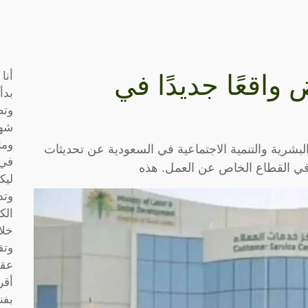
أنا
واقعًا جديدًا في
بدأ
وتط
شها
وما
شرية والتنمية الاجتماعية في السعودية عن تحديثات
في 
في القطاع الخاص عن العمل. هذه
ليك
وتد
الك
خلا
وتق
عقو
أقر
بفن