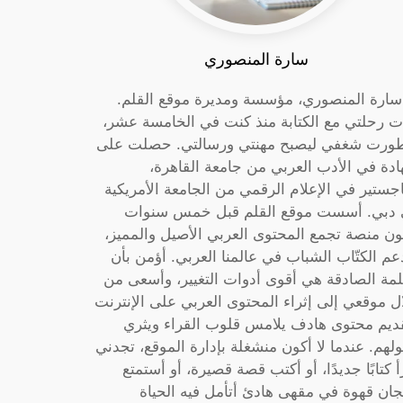
سارة المنصوري
 سارة المنصوري، مؤسسة ومديرة موقع القلم.
ت رحلتي مع الكتابة منذ كنت في الخامسة عشر،
ورت شغفي ليصبح مهنتي ورسالتي. حصلت على
دة في الأدب العربي من جامعة القاهرة،
جستير في الإعلام الرقمي من الجامعة الأمريكية
دبي. أسست موقع القلم قبل خمس سنوات
ون منصة تجمع المحتوى العربي الأصيل والمميز،
عم الكتّاب الشباب في عالمنا العربي. أؤمن بأن
لمة الصادقة هي أقوى أدوات التغيير، وأسعى من
ل موقعي إلى إثراء المحتوى العربي على الإنترنت
ديم محتوى هادف يلامس قلوب القراء ويثري
لهم. عندما لا أكون منشغلة بإدارة الموقع، تجدني
أ كتابًا جديدًا، أو أكتب قصة قصيرة، أو أستمتع
جان قهوة في مقهى هادئ أتأمل فيه الحياة