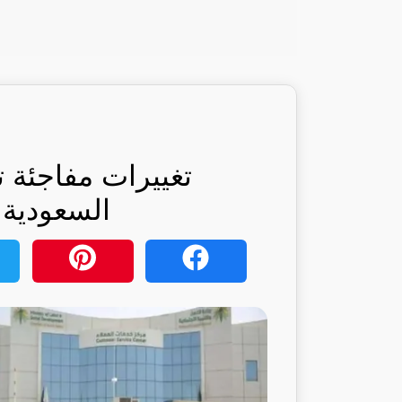
تغييرات مفاجئة ت
السعودية…