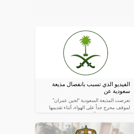
الفيديو الذي تسبب بانفصال مذيعة
سعودية عن
تعرضت المذيعة السعودية “لجين عمران”
لموقف محرج جداً على الهواء، أثناء تقديمها
لحلقة من برنامج “أمير الشعراء” الذي يُعرض
على قناة “بينونة” الإماراتية، ورغم أن