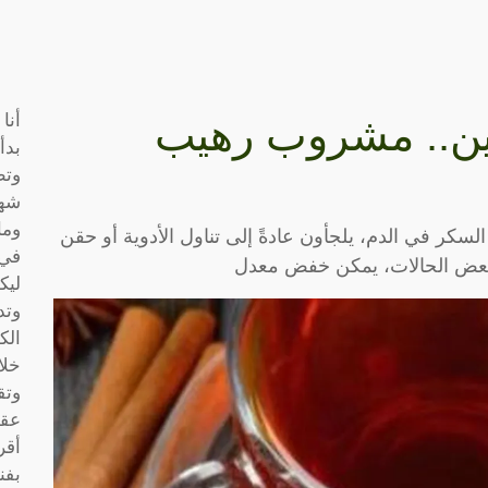
أنا
لين.. مشروب رهيب
بدأ
وتط
شها
وما
كر في الدم، يلجأون عادةً إلى تناول الأدوية أو حقن
في 
 بعض الحالات، يمكن خفض معدل
ليك
وتد
الك
خلا
وتق
عقو
أقر
بفن