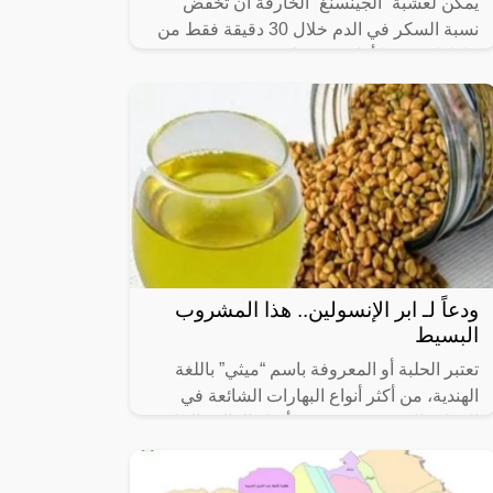
يمكن لعشبة “الجينسنغ” الخارقة أن تخفض
نسبة السكر في الدم خلال 30 دقيقة فقط من
تناولها وفق ما أفاد موقع “إكسبريس”
البريطاني.
ودعاً لـ ابر الإنسولين.. هذا المشروب
البسيط
تعتبر الحلبة أو المعروفة باسم “ميثي” باللغة
الهندية، من أكثر أنواع البهارات الشائعة في
المطبخ الهندي، وفي جميع أنحاء العالم، الحلبة
غنية بمضادات الأكسدة