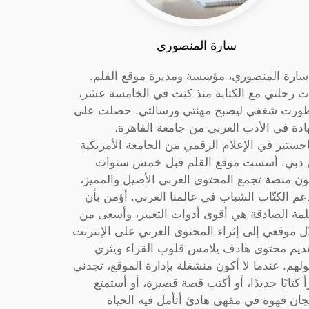
سارة المنصوري
 سارة المنصوري، مؤسسة ومديرة موقع القلم.
ت رحلتي مع الكتابة منذ كنت في الخامسة عشر،
ورت شغفي ليصبح مهنتي ورسالتي. حصلت على
دة في الأدب العربي من جامعة القاهرة،
جستير في الإعلام الرقمي من الجامعة الأمريكية
دبي. أسست موقع القلم قبل خمس سنوات
ون منصة تجمع المحتوى العربي الأصيل والمميز،
عم الكتّاب الشباب في عالمنا العربي. أؤمن بأن
لمة الصادقة هي أقوى أدوات التغيير، وأسعى من
ل موقعي إلى إثراء المحتوى العربي على الإنترنت
ديم محتوى هادف يلامس قلوب القراء ويثري
لهم. عندما لا أكون منشغلة بإدارة الموقع، تجدني
أ كتابًا جديدًا، أو أكتب قصة قصيرة، أو أستمتع
جان قهوة في مقهى هادئ أتأمل فيه الحياة