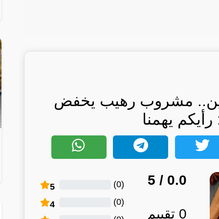
لين.. مشروب رهيب يخفض
رأيكم يهمنا
/ 5
0.0
)
0
(
5
)
0
(
4
0
تقييم