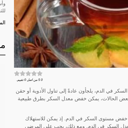
وأس
للث
الم
مق
0
5
من اصل
0
تقييم.
كر في الدم، يلجأون عادةً إلى تناول الأدوية أو حقن
 بعض الحالات، يمكن خفض معدل السكر بطرق طبيعية
في خفض مستوى السكر في الدم. إذ يمكن للاستهلاك
دل السكر في الدم. ومع ذلك، يجب على المرضى