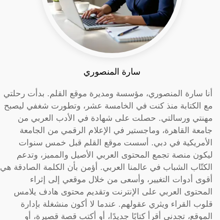
سارة المنصوري
أنا سارة المنصوري، مؤسسة ومديرة موقع القلم. بدأت رحلتي
مع الكتابة منذ كنت في الخامسة عشر، وتطورت شغفي ليصبح
مهنتي ورسالتي. حصلت على شهادة في الأدب العربي من
جامعة القاهرة، وماجستير في الإعلام الرقمي من الجامعة
الأمريكية في دبي. أسست موقع القلم قبل خمس سنوات
ليكون منصة تجمع المحتوى العربي الأصيل والمميز، وتدعم
الكتّاب الشباب في عالمنا العربي. أؤمن بأن الكلمة الصادقة هي
أقوى أدوات التغيير، وأسعى من خلال موقعي إلى إثراء
المحتوى العربي على الإنترنت وتقديم محتوى هادف يلامس
قلوب القراء ويثري عقولهم. عندما لا أكون منشغلة بإدارة
الموقع، تجدني أقرأ كتابًا جديدًا، أو أكتب قصة قصيرة، أو