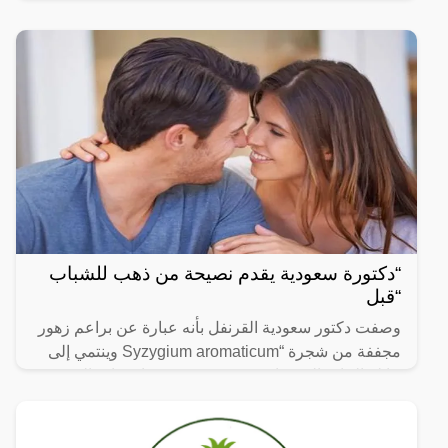
لا يتجزأ من حياتنا اليومية، ومن بين الفيديوهات التي
انتشرت
“دكتورة سعودية يقدم نصيحة من ذهب للشباب
“قبل
وصفت دكتور سعودية القرنفل بأنه عبارة عن براعم زهور
مجففة من شجرة “Syzygium aromaticum وينتمي إلى
عائلة النبات المسماة “yrtaceae”، وهو نبات دائم الخضرة
ينمو في