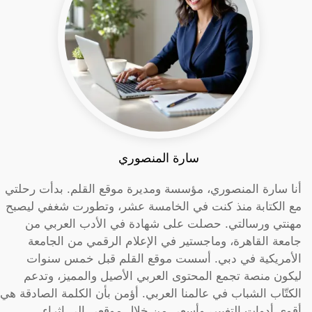
سارة المنصوري
أنا سارة المنصوري، مؤسسة ومديرة موقع القلم. بدأت رحلتي
مع الكتابة منذ كنت في الخامسة عشر، وتطورت شغفي ليصبح
مهنتي ورسالتي. حصلت على شهادة في الأدب العربي من
جامعة القاهرة، وماجستير في الإعلام الرقمي من الجامعة
الأمريكية في دبي. أسست موقع القلم قبل خمس سنوات
ليكون منصة تجمع المحتوى العربي الأصيل والمميز، وتدعم
الكتّاب الشباب في عالمنا العربي. أؤمن بأن الكلمة الصادقة هي
أقوى أدوات التغيير، وأسعى من خلال موقعي إلى إثراء