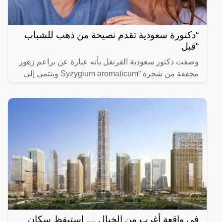
“دكتورة سعودية تقدم نصيحة من ذهب للشباب
“قبل
وصفت دكتور سعودية القرنفل بأنه عبارة عن براعم زهور
مجففة من شجرة “Syzygium aromaticum وينتمي إلى
عائلة النبات المسماة “yrtaceae”، وهو نبات دائم الخضرة
ينمو في
في واقعة أغرب من الخيال … استيقظ سكان