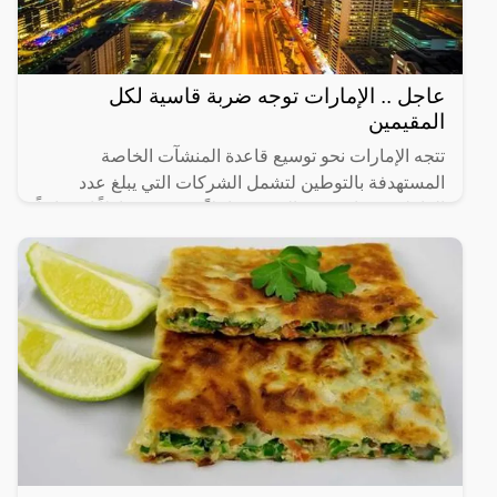
عاجل .. الإمارات توجه ضربة قاسية لكل
المقيمين
تتجه الإمارات نحو توسيع قاعدة المنشآت الخاصة
المستهدفة بالتوطين لتشمل الشركات التي يبلغ عدد
العاملين فيها من 20 إلى 49 عاملاً، في 14 نشاطاً اقتصادياً
رئيساً تم