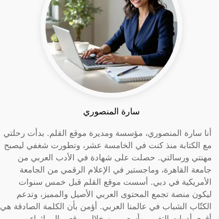
سارة المنصوري
أنا سارة المنصوري، مؤسسة ومديرة موقع القلم. بدأت رحلتي
مع الكتابة منذ كنت في الخامسة عشر، وتطورت شغفي ليصبح
مهنتي ورسالتي. حصلت على شهادة في الأدب العربي من
جامعة القاهرة، وماجستير في الإعلام الرقمي من الجامعة
الأمريكية في دبي. أسست موقع القلم قبل خمس سنوات
ليكون منصة تجمع المحتوى العربي الأصيل والمميز، وتدعم
الكتّاب الشباب في عالمنا العربي. أؤمن بأن الكلمة الصادقة هي
أقوى أدوات التغيير، وأسعى من خلال موقعي إلى إثراء