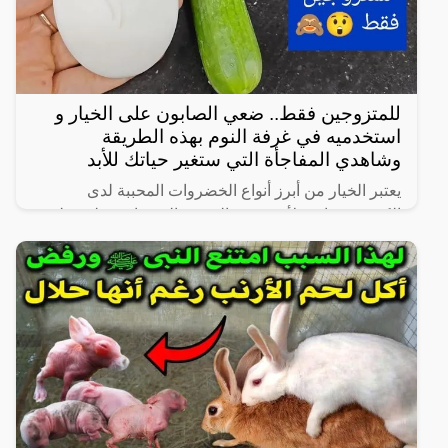
للمتزوجين فقط.. ضعي الصابون على الخيار و
استخدميه في غرفة النوم بهذه الطريقة
وشاهدي المفاجأة التي ستغير حياتك للأبد
يعتبر الخيار من أبرز أنواع الخضروات المحببة لدى
الكثيرين، خاصة لأنه شبه خالي من السعرات وطعمه لذيذ
ومنعش، وله فوائد كثيرة لأنه غني بالفيتامينات والمعادن،
كما