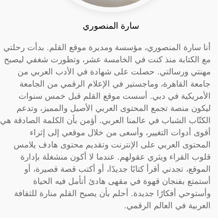
سارة المنصوري
أنا سارة المنصوري، مؤسسة ومديرة موقع القلم. بدأت رحلتي
مع الكتابة منذ كنت في الخامسة عشر، وتطورت شغفي ليصبح
مهنتي ورسالتي. حصلت على شهادة في الأدب العربي من
جامعة القاهرة، وماجستير في الإعلام الرقمي من الجامعة
الأمريكية في دبي. أسست موقع القلم قبل خمس سنوات
ليكون منصة تجمع المحتوى العربي الأصيل والمميز، وتدعم
الكتّاب الشباب في عالمنا العربي. أؤمن بأن الكلمة الصادقة هي
أقوى أدوات التغيير، وأسعى من خلال موقعي إلى إثراء
المحتوى العربي على الإنترنت وتقديم محتوى هادف يلامس
قلوب القراء ويثري عقولهم. عندما لا أكون منشغلة بإدارة
الموقع، تجدني أقرأ كتابًا جديدًا، أو أكتب قصة قصيرة، أو
أستمتع بفنجان قهوة في مقهى هادئ أتأمل فيه الحياة
وأستوحي أفكارًا جديدة. أحلم بأن يصبح القلم منارة للثقافة
العربية في العالم الرقمي.