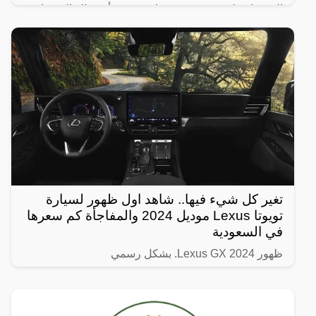
الحصول على شعر صحي وناعم، ومن أبرز تلك الوصفات
الخاصة بالبشرة والجسم للحصول على أفضل نتيجة خلال
فترة قصيرة،
تغير كل شيء فيها.. شاهد اول ظهور لسيارة
تويوتا Lexus موديل 2024 والمفاجأة كم سعرها
في السعودية
ظهور Lexus GX 2024. بشكل رسمي