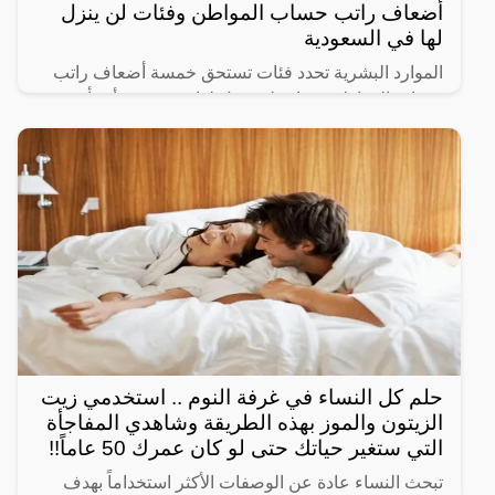
أضعاف راتب حساب المواطن وفئات لن ينزل
لها في السعودية
الموارد البشرية تحدد فئات تستحق خمسة أضعاف راتب
حساب المواطن وفئات لن ينزل لها دعم حيث أنشأت
الحكومة السعودية برنامج حساب المواطن لحماية الأسر
السعودية من
حلم كل النساء في غرفة النوم .. استخدمي زيت
الزيتون والموز بهذه الطريقة وشاهدي المفاجأة
التي ستغير حياتك حتى لو كان عمرك 50 عاماً!!
تبحث النساء عادة عن الوصفات الأكثر استخداماً بهدف