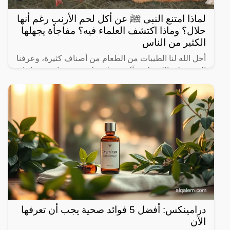
لماذا امتنع النبى ﷺ عن أكل لحم الأرنب رغم أنها
حلال؟ وماذا اكتشف العلماء فيه؟ مفاجأة يجهلها
الكثير من الناس
أحل الله لنا الطيبات من الطعام من أصناف كثيرة، وعرفنا
النبي صلى الله عليه وآله وسـلم على بعض ما حرم علينا،
ولكن يثير البعض من حين لآخر بعض المعلومات الغير
درامينكس: أفضل 5 فوائد صحية يجب أن تعرفها
الآن