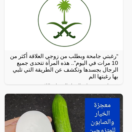
“رغبتي جامحة وبطلب من زوجي العلاقة أكثر من
10 مرات في اليوم”.. هذه المرأة تتحدى جميع
الرجال بجسدها وتكشف عن الطريقة التي تلبي
بها رغبتها الم
في واحدة من نوادر النساء العربيات اللاتي يعشن شهوة
مفرطة في الرغبة بالعلاقة الجنسية، سواءً ضمن علاقة
زوجية مشروعة أو علاقة محرمة مع الرجال، ففي هذا
المقال